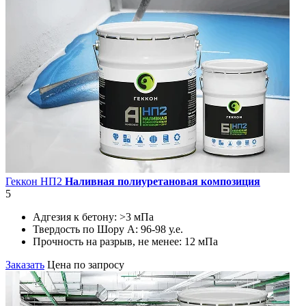
Геккон НП2
Наливная полиуретановая композиция
5
Адгезия к бетону:
>3 мПа
Твердость по Шору А:
96-98 у.е.
Прочность на разрыв, не менее:
12 мПа
Заказать
Цена по запросу