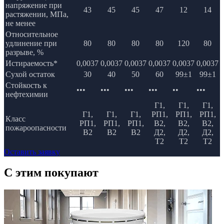
напряжение при
43
45
45
47
12
14
растяжении, МПа,
не менее
Относительное
удлинение при
80
80
80
80
120
80
разрыве, %
Истираемость*
0,0037
0,0037
0,0037
0,0037
0,0037
0,0037
Сухой остаток
30
40
50
60
99±1
99±1
Стойкость к
•••
•••
•••
•••
••
•••
нефтехимии
Г1,
Г1,
Г1,
Г1,
Г1,
Г1,
РП1,
РП1,
РП1,
Класс
РП1,
РП1,
РП1,
В2,
В2,
В2,
пожароопасности
В2
В2
В2
Д2,
Д2,
Д2,
Т2
Т2
Т2
Оставить заявку
C этим
покупают