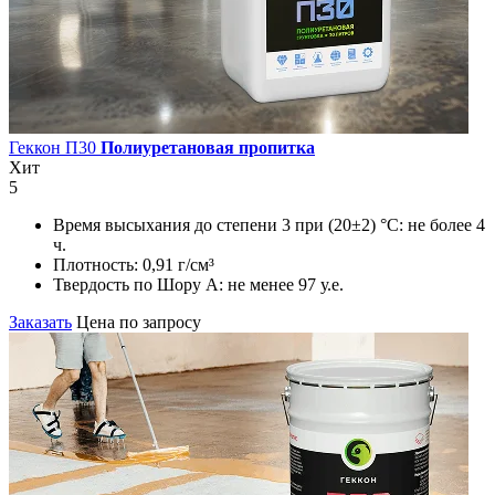
Геккон П30
Полиуретановая пропитка
Хит
5
Время высыхания до степени 3 при (20±2) °С:
не более 4
ч.
Плотность:
0,91 г/см³
Твердость по Шору А:
не менее 97 у.е.
Заказать
Цена по запросу