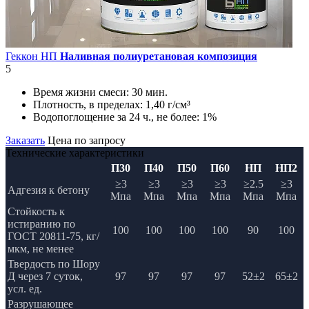
Геккон НП
Наливная полиуретановая композиция
5
Время жизни смеси:
30 мин.
Плотность, в пределах:
1,40 г/см³
Водопоглощение за 24 ч., не более:
1%
Заказать
Цена по запросу
Технические характеристики
П30
П40
П50
П60
НП
НП2
≥3
≥3
≥3
≥3
≥2.5
≥3
Адгезия к бетону
Мпа
Мпа
Мпа
Мпа
Мпа
Мпа
Стойкость к
истиранию по
100
100
100
100
90
100
ГОСТ 20811-75, кг/
мкм, не менее
Твердость по Шору
Д через 7 суток,
97
97
97
97
52±2
65±2
усл. ед.
Разрушающее