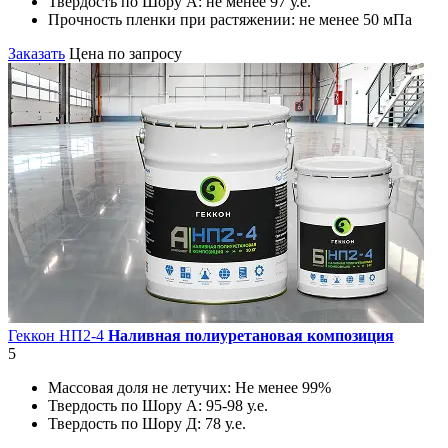
Твердость по Шору А:
не менее 97 у.е.
Прочность пленки при растяжении:
не менее 50 мПа
Заказать
Цена по запросу
Геккон НП2-4
Наливная полиуретановая композиция
5
Массовая доля не летучих:
Не менее 99%
Твердость по Шору А:
95-98 у.е.
Твердость по Шору Д:
78 у.е.