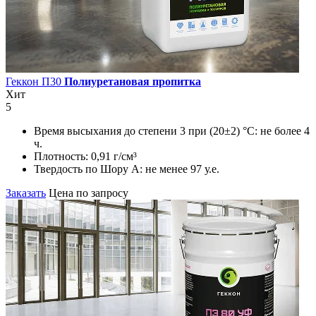
Геккон П30
Полиуретановая пропитка
Хит
5
Время высыхания до степени 3 при (20±2) °С:
не более 4
ч.
Плотность:
0,91 г/см³
Твердость по Шору А:
не менее 97 у.е.
Заказать
Цена по запросу