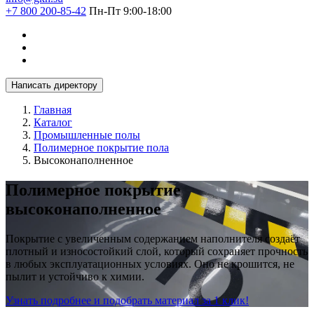
+7 800 200-85-42
Пн-Пт 9:00-18:00
Написать директору
Главная
Каталог
Промышленные полы
Полимерное покрытие пола
Высоконаполненное
Полимерное покрытие
высоконаполненное
Покрытие с увеличенным содержанием наполнителя создаёт
плотный и износостойкий слой, который сохраняет прочность
в любых эксплуатационных условиях. Оно не крошится, не
пылит и устойчиво к химии.
Узнать подробнее и подобрать материал за 1 клик!