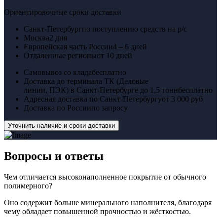
Ориентировочные сроки доставки
Санкт-Петербург
по поступлению средств на р/с
Москва
2 дня
Европейская часть России
4 – 6 дней
Отдаленные регионы
от 10 дней
Самовывоз со клада
бесплатно
Доставка до терминала ТК (Деловые
линии, ПЭК) в Санкт-Петербурге до 1,5 тонн
бесплатно
Адресная доставка по Санкт-Петербургу
от 3 000 руб
Доставка по России
по запросу
Уточнить наличие и сроки доставки
Вопросы
и ответы
Чем отличается высоконаполненное покрытие от обычного
полимерного?
Оно содержит больше минерального наполнителя, благодаря
чему обладает повышенной прочностью и жёсткостью.