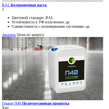
RAL
Колеровочная паста
5
Цветовой стандарт:
RAL
Устойчивость к УФ-излучению:
да
Совместимость с полимерными системами:
да
Заказать
Цена по запросу
Геккон П40
Полиуретановая пропитка
Хит