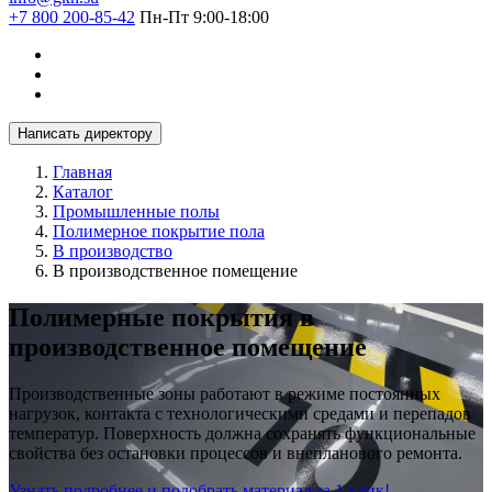
+7 800 200-85-42
Пн-Пт 9:00-18:00
Написать директору
Главная
Каталог
Промышленные полы
Полимерное покрытие пола
В производство
В производственное помещение
Полимерные покрытия в
производственное помещение
Производственные зоны работают в режиме постоянных
нагрузок, контакта с технологическими средами и перепадов
температур. Поверхность должна сохранять функциональные
свойства без остановки процессов и внепланового ремонта.
Узнать подробнее и подобрать материал за 1 клик!