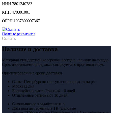
ИНН 7801240783
КПП 470301001
ОГРН 1037800097367
Полные реквизиты
Скачать
Наличие и доставка
Материал стандартной колеровки всегда в наличие на складе.
Срок изготовления под заказ согласуется с производством.
Ориентировочные сроки доставки
Санкт-Петербург
по поступлению средств на р/с
Москва
2 дня
Европейская часть России
4 – 6 дней
Отдаленные регионы
от 10 дней
Самовывоз со клада
бесплатно
Доставка до терминала ТК (Деловые
линии, ПЭК) в Санкт-Петербурге до 1,5 тонн
бесплатно