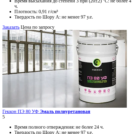
Время высыхания до степени 3 при (20±2) °С:
не более 4
ч.
Плотность:
0,91 г/см³
Твердость по Шору А:
не менее 97 у.е.
Заказать
Цена по запросу
Геккон ПЭ 80 УФ
Эмаль полиуретановая
5
Время полного отверждения:
не более 24 ч.
Твердость по Шору А:
не менее 97 у.е.