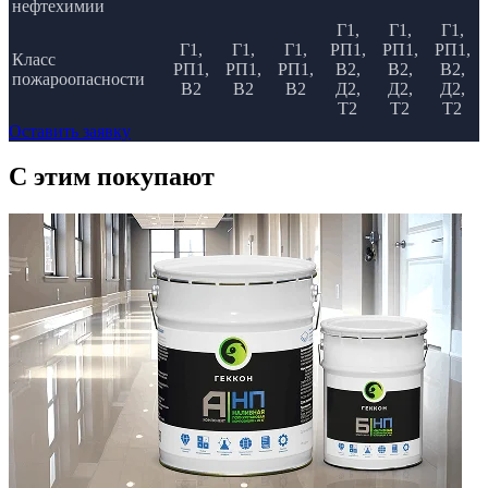
нефтехимии
Г1,
Г1,
Г1,
Г1,
Г1,
Г1,
РП1,
РП1,
РП1,
Класс
РП1,
РП1,
РП1,
В2,
В2,
В2,
пожароопасности
В2
В2
В2
Д2,
Д2,
Д2,
Т2
Т2
Т2
Оставить заявку
C этим
покупают