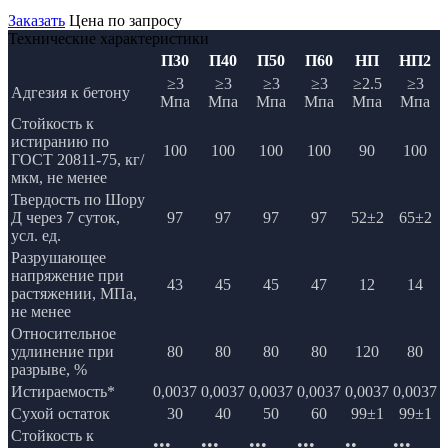
Заказать
Цена по запросу
Технические характеристики
П30
П40
П50
П60
НП
НП2
≥3
≥3
≥3
≥3
≥2.5
≥3
Адгезия к бетону
Мпа
Мпа
Мпа
Мпа
Мпа
Мпа
Стойкость к
истиранию по
100
100
100
100
90
100
ГОСТ 20811-75, кг/
мкм, не менее
Твердость по Шору
Д через 7 суток,
97
97
97
97
52±2
65±2
усл. ед.
Разрушающее
напряжение при
43
45
45
47
12
14
растяжении, МПа,
не менее
Относительное
удлинение при
80
80
80
80
120
80
разрыве, %
Истираемость*
0,0037
0,0037
0,0037
0,0037
0,0037
0,0037
Сухой остаток
30
40
50
60
99±1
99±1
Стойкость к
•••
•••
•••
•••
••
•••