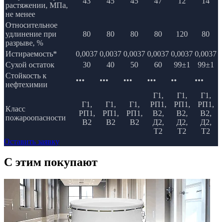
43
45
45
47
12
14
растяжении, МПа,
не менее
Относительное
удлинение при
80
80
80
80
120
80
разрыве, %
Истираемость*
0,0037
0,0037
0,0037
0,0037
0,0037
0,0037
Сухой остаток
30
40
50
60
99±1
99±1
Стойкость к
•••
•••
•••
•••
••
•••
нефтехимии
Г1,
Г1,
Г1,
Г1,
Г1,
Г1,
РП1,
РП1,
РП1,
Класс
РП1,
РП1,
РП1,
В2,
В2,
В2,
пожароопасности
В2
В2
В2
Д2,
Д2,
Д2,
Т2
Т2
Т2
Оставить заявку
C этим
покупают