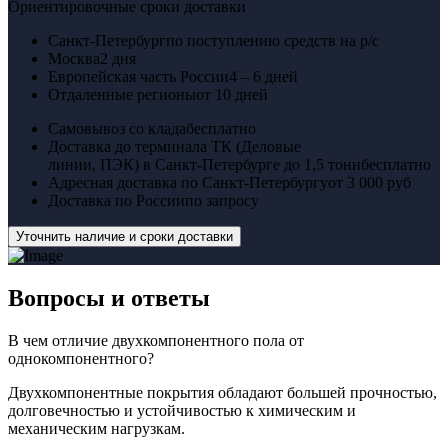
Ориентировочные сроки доставки
Санкт-Петербург
по поступлению средств на р/с
Москва
2 дня
Европейская часть России
4 – 6 дней
Отдаленные регионы
от 10 дней
Самовывоз со клада
бесплатно
Доставка до терминала ТК (Деловые
линии, ПЭК) в Санкт-Петербурге до 1,5 тонн
бесплатно
Адресная доставка по Санкт-Петербургу
от 3 000 руб
Доставка по России
по запросу
Уточнить наличие и сроки доставки
Вопросы
и ответы
В чем отличие двухкомпонентного пола от
однокомпонентного?
Двухкомпонентные покрытия обладают большей прочностью,
долговечностью и устойчивостью к химическим и
механическим нагрузкам.