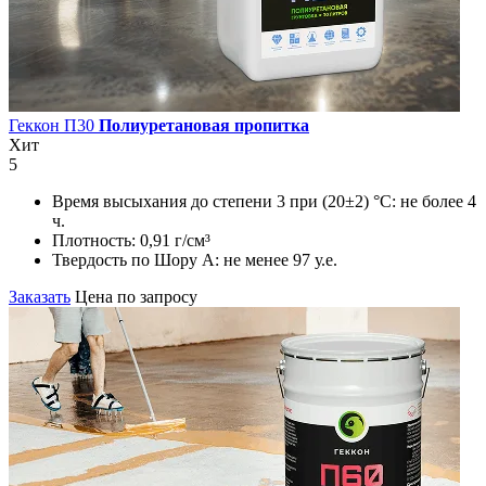
Геккон П30
Полиуретановая пропитка
Хит
5
Время высыхания до степени 3 при (20±2) °С:
не более 4
ч.
Плотность:
0,91 г/см³
Твердость по Шору А:
не менее 97 у.е.
Заказать
Цена по запросу