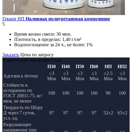
Геккон НП
Наливная полиуретановая композиция
5
Время жизни смеси:
30 мин.
Плотность, в пределах:
1,40 г/см³
Водопоглощение за 24 ч., не более:
1%
Заказать
Цена по запросу
Технические характеристики
П30
П40
П50
П60
НП
НП2
≥3
≥3
≥3
≥3
≥2.5
≥3
Адгезия к бетону
Мпа
Мпа
Мпа
Мпа
Мпа
Мпа
Стойкость к
истиранию по
100
100
100
100
90
100
ГОСТ 20811-75, кг/
мкм, не менее
Твердость по Шору
Д через 7 суток,
97
97
97
97
52±2
65±2
усл. ед.
Разрушающее
напряжение при