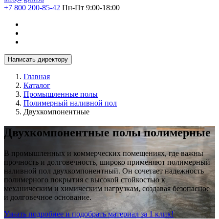
+7 800 200-85-42
Пн-Пт 9:00-18:00
Написать директору
Главная
Каталог
Промышленные полы
Полимерный наливной пол
Двухкомпонентные
Двухкомпонентные полы полимерные
В промышленных и коммерческих помещениях, где важны
прочность и долговечность, широко применяют полимерный
наливной пол двухкомпонентный. Он сочетает надежность
полимерного покрытия с высокой стойкостью к
механическим и химическим нагрузкам, создавая безопасное
и долговечное основание.
Узнать подробнее и подобрать материал за 1 клик!