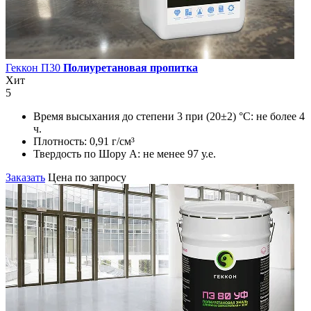
Геккон П30
Полиуретановая пропитка
Хит
5
Время высыхания до степени 3 при (20±2) °С:
не более 4
ч.
Плотность:
0,91 г/см³
Твердость по Шору А:
не менее 97 у.е.
Заказать
Цена по запросу