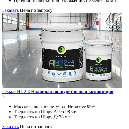
Прочность пленки при растяжении:
не менее 50 мПа
Заказать
Цена по запросу
Геккон НП2-4
Наливная полиуретановая композиция
5
Массовая доля не летучих:
Не менее 99%
Твердость по Шору А:
95-98 у.е.
Твердость по Шору Д:
78 у.е.
Заказать
Цена по запросу