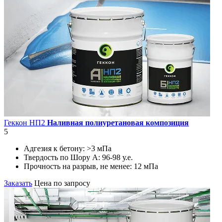
Геккон НП2
Наливная полиуретановая композиция
5
Адгезия к бетону:
>3 мПа
Твердость по Шору А:
96-98 у.е.
Прочность на разрыв, не менее:
12 мПа
Заказать
Цена по запросу