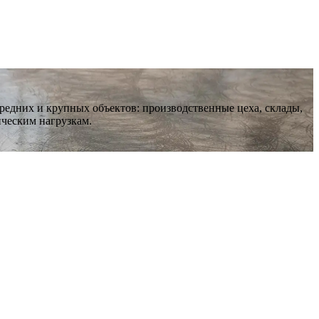
редних и крупных объектов: производственные цеха, склады,
ическим нагрузкам.