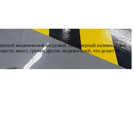
ышенной механической нагрузкой. Полимерный наливной пол
ств, масел, грязи и других загрязнителей, что делает их