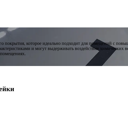
ого покрытия, которое идеально подходит для помещений с пов
ктеристиками и могут выдерживать воздействие химических веще
 помещениях.
ейки