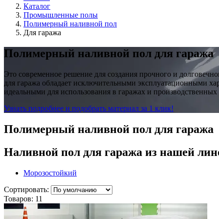
Каталог
Промышленные полы
Полимерный наливной пол
Для гаража
Полимерный наливной пол для гаража
Это современное решение для создания прочного и долговечн
для гаража обладает исключительными эксплуатационными хара
идеальными для использования в гаражах и производственных
Узнать подробнее и подобрать материал за 1 клик!
Полимерный наливной пол для гаража
Наливной пол для гаража
из нашей лин
Морозостойкий
Сортировать:
Товаров:
11