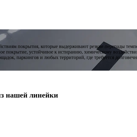
ствиям покрытия, которые выдерживают резкие перепады темпер
ное покрытие, устойчивое к истиранию, химическому воздействи
адок, паркингов и любых территорий, где требуется долговечн
из нашей линейки