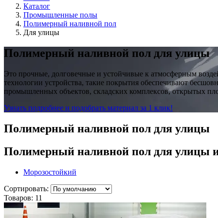
Каталог
Промышленные полы
Полимерный наливной пол
Для улицы
Полимерный наливной пол для улицы
Это прочные, долговечные и устойчивые к атмосферным воздей
технологии устройства, такие покрытия обеспечивают бесшов
промышленных объектов, складских комплексов, открытых площ
Узнать подробнее и подобрать материал за 1 клик!
Полимерный наливной пол для улицы
Полимерный наливной пол для улицы
Морозостойкий
Сортировать:
Товаров:
11