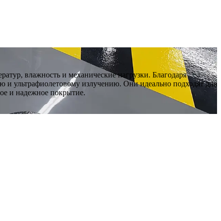
атур, влажность и механические нагрузки. Благодаря
ю и ультрафиолетовому излучению. Они идеально подходят для
ое и надежное покрытие.