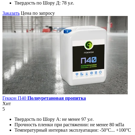
Твердость по Шору Д:
78 у.е.
Заказать
Цена по запросу
Геккон П40
Полиуретановая пропитка
Хит
5
Твердость по Шору А:
не менее 97 у.е.
Прочность пленки при растяжении:
не менее 80 мПа
Температурный интервал эксплуатации:
-50°С... +100°С