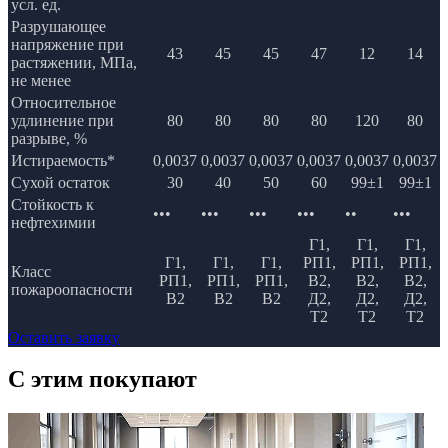
усл. ед.
Разрушающее
напряжение при
43
45
45
47
12
14
растяжении, МПа,
не менее
Относительное
удлинение при
80
80
80
80
120
80
разрыве, %
Истираемость*
0,0037
0,0037
0,0037
0,0037
0,0037
0,0037
Сухой остаток
30
40
50
60
99±1
99±1
Стойкость к
•••
•••
•••
•••
••
•••
нефтехимии
Г1,
Г1,
Г1,
Г1,
Г1,
Г1,
РП1,
РП1,
РП1,
Класс
РП1,
РП1,
РП1,
В2,
В2,
В2,
пожароопасности
В2
В2
В2
Д2,
Д2,
Д2,
Т2
Т2
Т2
Оставить заявку
C этим
покупают