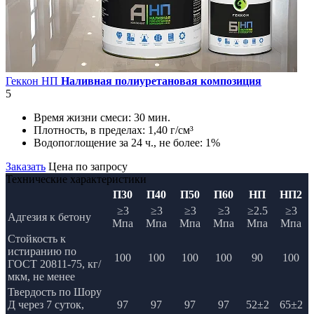
Геккон НП
Наливная полиуретановая композиция
5
Время жизни смеси:
30 мин.
Плотность, в пределах:
1,40 г/см³
Водопоглощение за 24 ч., не более:
1%
Заказать
Цена по запросу
Технические характеристики
П30
П40
П50
П60
НП
НП2
≥3
≥3
≥3
≥3
≥2.5
≥3
Адгезия к бетону
Мпа
Мпа
Мпа
Мпа
Мпа
Мпа
Стойкость к
истиранию по
100
100
100
100
90
100
ГОСТ 20811-75, кг/
мкм, не менее
Твердость по Шору
Д через 7 суток,
97
97
97
97
52±2
65±2