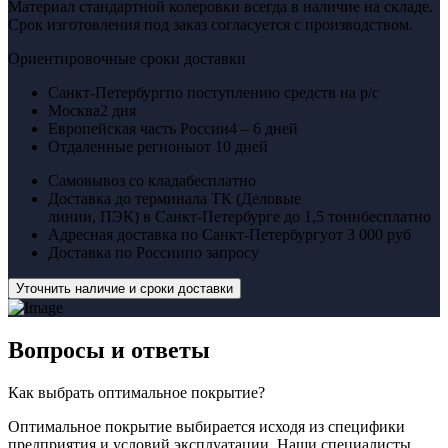
Материал стандартной колеровки всегда в наличие на складе.
Срок изготовления под заказ согласуется с производством.
Ориентировочные сроки доставки
Санкт-Петербург
по поступлению средств на р/с
Москва
2 дня
Европейская часть России
4 – 6 дней
Отдаленные регионы
от 10 дней
Самовывоз со клада
бесплатно
Доставка до терминала ТК (Деловые
линии, ПЭК) в Санкт-Петербурге до 1,5 тонн
бесплатно
Адресная доставка по Санкт-Петербургу
от 3 000 руб
Доставка по России
по запросу
Уточнить наличие и сроки доставки
Вопросы
и ответы
Как выбрать оптимальное покрытие?
Оптимальное покрытие выбирается исходя из специфики
предприятия и условий эксплуатации. Наши специалисты