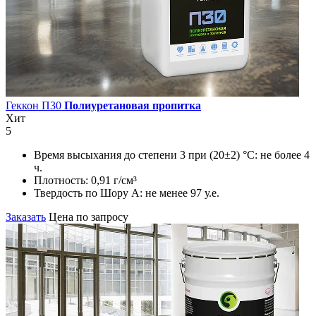
Геккон П30
Полиуретановая пропитка
Хит
5
Время высыхания до степени 3 при (20±2) °С:
не более 4
ч.
Плотность:
0,91 г/см³
Твердость по Шору А:
не менее 97 у.е.
Заказать
Цена по запросу