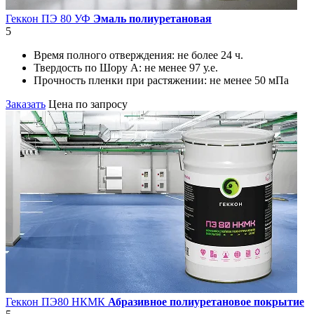
Геккон ПЭ 80 УФ
Эмаль полиуретановая
5
Время полного отверждения:
не более 24 ч.
Твердость по Шору А:
не менее 97 у.е.
Прочность пленки при растяжении:
не менее 50 мПа
Заказать
Цена по запросу
Геккон ПЭ80 НКМК
Абразивное полиуретановое покрытие