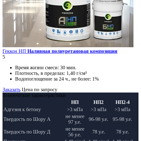
Геккон НП
Наливная полиуретановая композиция
5
Время жизни смеси:
30 мин.
Плотность, в пределах:
1,40 г/см³
Водопоглощение за 24 ч., не более:
1%
Заказать
Цена по запросу
Технические характеристики
НП
НП2
НП2-4
Адгезия к бетону
>3 мПа
>3 мПа
>3 мПа
не менее
Твердость по Шору А
96-98 у.е.
95-98 у.е.
97 у.е.
не менее
Твердость по Шору Д
78 у.е.
78 у.е.
56 у.е.