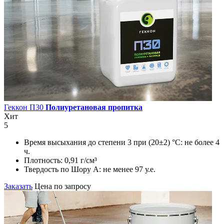
Геккон П30
Полиуретановая пропитка
Хит
5
Время высыхания до степени 3 при (20±2) °С:
не более 4
ч.
Плотность:
0,91 г/см³
Твердость по Шору А:
не менее 97 у.е.
Заказать
Цена по запросу