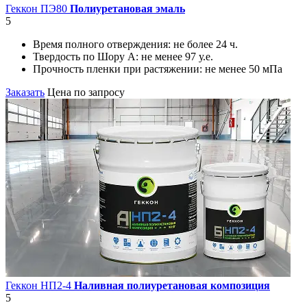
Геккон ПЭ80
Полиуретановая эмаль
5
Время полного отверждения:
не более 24 ч.
Твердость по Шору А:
не менее 97 у.е.
Прочность пленки при растяжении:
не менее 50 мПа
Заказать
Цена по запросу
Геккон НП2-4
Наливная полиуретановая композиция
5