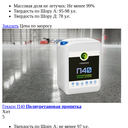
Массовая доля не летучих:
Не менее 99%
Твердость по Шору А:
95-98 у.е.
Твердость по Шору Д:
78 у.е.
Заказать
Цена по запросу
Геккон П40
Полиуретановая пропитка
Хит
5
Твердость по Шору А:
не менее 97 у.е.