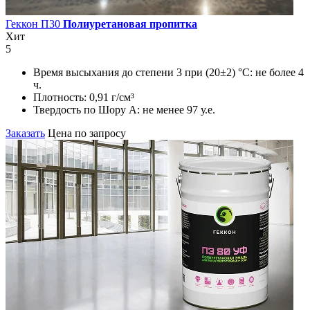
Геккон П30
Полиуретановая пропитка
Хит
5
Время высыхания до степени 3 при (20±2) °С:
не более 4
ч.
Плотность:
0,91 г/см³
Твердость по Шору А:
не менее 97 у.е.
Заказать
Цена по запросу