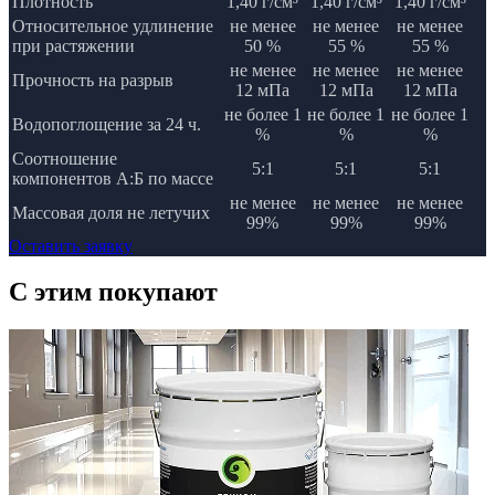
Плотность
1,40 г/см³
1,40 г/см³
1,40 г/см³
Относительное удлинение
не менее
не менее
не менее
при растяжении
50 %
55 %
55 %
не менее
не менее
не менее
Прочность на разрыв
12 мПа
12 мПа
12 мПа
не более 1
не более 1
не более 1
Водопоглощение за 24 ч.
%
%
%
Соотношение
5:1
5:1
5:1
компонентов А:Б по массе
не менее
не менее
не менее
Массовая доля не летучих
99%
99%
99%
Оставить заявку
C этим
покупают