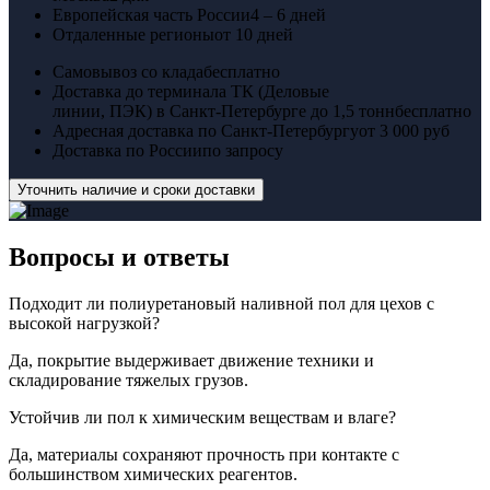
Европейская часть России
4 – 6 дней
Отдаленные регионы
от 10 дней
Самовывоз со клада
бесплатно
Доставка до терминала ТК (Деловые
линии, ПЭК) в Санкт-Петербурге до 1,5 тонн
бесплатно
Адресная доставка по Санкт-Петербургу
от 3 000 руб
Доставка по России
по запросу
Уточнить наличие и сроки доставки
Вопросы
и ответы
Подходит ли полиуретановый наливной пол для цехов с
высокой нагрузкой?
Да, покрытие выдерживает движение техники и
складирование тяжелых грузов.
Устойчив ли пол к химическим веществам и влаге?
Да, материалы сохраняют прочность при контакте с
большинством химических реагентов.