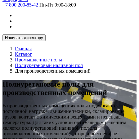
+7 800 200-85-42
Пн-Пт 9:00-18:00
Написать директору
Главная
Каталог
Промышленные полы
Полиуретановый наливной пол
Для производственных помещений
Полиуретановые полы для
производственных помещений
В производственных помещениях полы подвергаются
постоянной нагрузке: движение техники, складирование
грузов, контакт с химическими веществами и перепады
температуры. Для таких условий оптимальным решением
является полиуретановый наливной пол для
производственных помещений, который обеспечивает