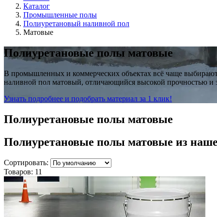
Каталог
Промышленные полы
Полиуретановый наливной пол
Матовые
Полиуретановые полы матовые
В промышленных и коммерческих объектах всё чаще выбирают
наливной пол матовый, отличающийся высокой прочностью и 
Узнать подробнее и подобрать материал за 1 клик!
Полиуретановые полы матовые
Полиуретановые полы матовые
из наш
Сортировать:
Товаров:
11