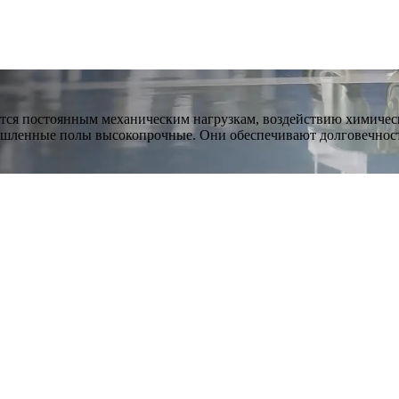
ся постоянным механическим нагрузкам, воздействию химическ
ышленные полы высокопрочные. Они обеспечивают долговечност