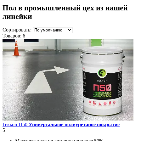
Пол в промышленный цех
из нашей
линейки
Сортировать:
Товаров:
6
Геккон П50
Универсальное полиуретаное покрытие
5
Массовая доля не летучих:
не менее 50%