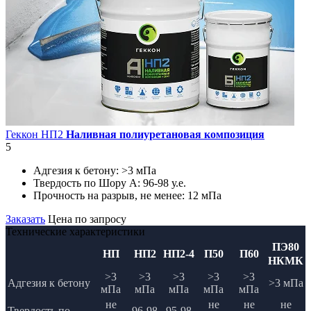
Геккон НП2
Наливная полиуретановая композиция
5
Адгезия к бетону:
>3 мПа
Твердость по Шору А:
96-98 у.е.
Прочность на разрыв, не менее:
12 мПа
Заказать
Цена по запросу
Технические характеристики
ПЭ80
НП
НП2
НП2-4
П50
П60
НКМК
>3
>3
>3
>3
>3
Адгезия к бетону
>3 мПа
мПа
мПа
мПа
мПа
мПа
не
не
не
не
Твердость по
96-98
95-98