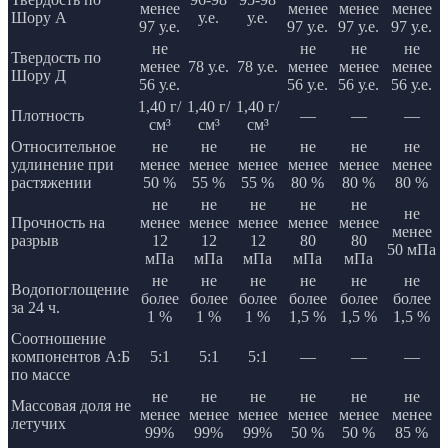
менее
менее
менее
менее
Шору А
у.е.
у.е.
97 у.е.
97 у.е.
97 у.е.
97 у.е.
не
не
не
не
Твердость по
менее
78 у.е.
78 у.е.
менее
менее
менее
Шору Д
56 у.е.
56 у.е.
56 у.е.
56 у.е.
1,40 г/
1,40 г/
1,40 г/
Плотность
—
—
—
см³
см³
см³
Относительное
не
не
не
не
не
не
удлинение при
менее
менее
менее
менее
менее
менее
растяжении
50 %
55 %
55 %
80 %
80 %
80 %
не
не
не
не
не
не
Прочность на
менее
менее
менее
менее
менее
менее
разрыв
12
12
12
80
80
50 мПа
мПа
мПа
мПа
мПа
мПа
не
не
не
не
не
не
Водопоглощение
более
более
более
более
более
более
за 24 ч.
1 %
1 %
1 %
1,5 %
1,5 %
1,5 %
Соотношение
компонентов А:Б
5:1
5:1
5:1
—
—
—
по массе
не
не
не
не
не
не
Массовая доля не
менее
менее
менее
менее
менее
менее
летучих
99%
99%
99%
50 %
50 %
85 %