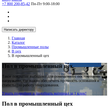
+7 800 200-85-42
Пн-Пт 9:00-18:00
Написать директору
Главная
Каталог
Промышленные полы
В цех
В промышленный цех
Пол в промышленный цех
Такое покрытие выбирают для помещений с постоянными
нагрузками, где важно обеспечить прочность основания и
стабильную работу оборудования.
Узнать подробнее и подобрать материал за 1 клик!
Пол в промышленный цех