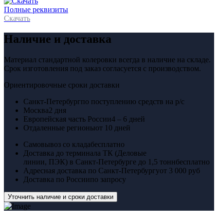
Полные реквизиты
Скачать
Наличие и доставка
Материал стандартной колеровки всегда в наличие на складе.
Срок изготовления под заказ согласуется с производством.
Ориентировочные сроки доставки
Санкт-Петербург
по поступлению средств на р/с
Москва
2 дня
Европейская часть России
4 – 6 дней
Отдаленные регионы
от 10 дней
Самовывоз со клада
бесплатно
Доставка до терминала ТК (Деловые
линии, ПЭК) в Санкт-Петербурге до 1,5 тонн
бесплатно
Адресная доставка по Санкт-Петербургу
от 3 000 руб
Доставка по России
по запросу
Уточнить наличие и сроки доставки