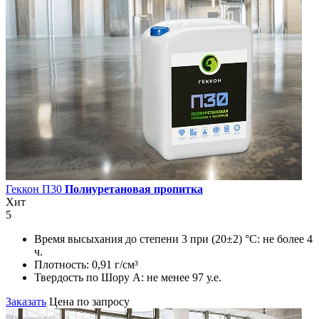
Геккон П30
Полиуретановая пропитка
Хит
5
Время высыхания до степени 3 при (20±2) °С:
не более 4
ч.
Плотность:
0,91 г/см³
Твердость по Шору А:
не менее 97 у.е.
Заказать
Цена по запросу