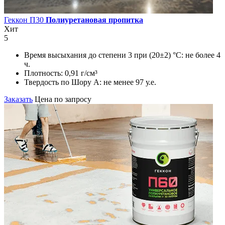
Геккон П30
Полиуретановая пропитка
Хит
5
Время высыхания до степени 3 при (20±2) °С:
не более 4
ч.
Плотность:
0,91 г/см³
Твердость по Шору А:
не менее 97 у.е.
Заказать
Цена по запросу