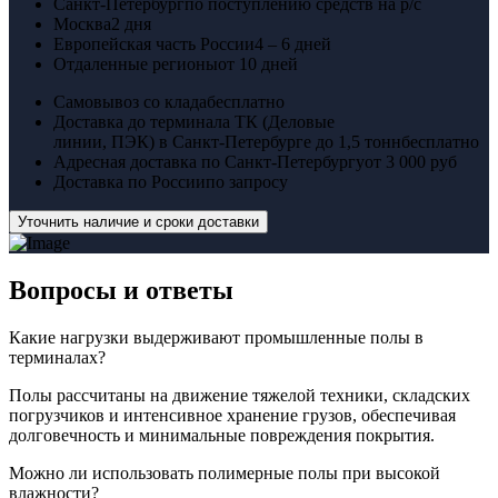
Санкт-Петербург
по поступлению средств на р/с
Москва
2 дня
Европейская часть России
4 – 6 дней
Отдаленные регионы
от 10 дней
Самовывоз со клада
бесплатно
Доставка до терминала ТК (Деловые
линии, ПЭК) в Санкт-Петербурге до 1,5 тонн
бесплатно
Адресная доставка по Санкт-Петербургу
от 3 000 руб
Доставка по России
по запросу
Уточнить наличие и сроки доставки
Вопросы
и ответы
Какие нагрузки выдерживают промышленные полы в
терминалах?
Полы рассчитаны на движение тяжелой техники, складских
погрузчиков и интенсивное хранение грузов, обеспечивая
долговечность и минимальные повреждения покрытия.
Можно ли использовать полимерные полы при высокой
влажности?