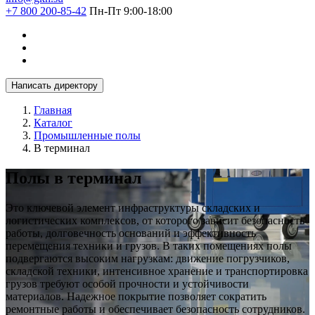
+7 800 200-85-42
Пн-Пт 9:00-18:00
Написать директору
Главная
Каталог
Промышленные полы
В терминал
Полы в терминал
Это ключевой элемент инфраструктуры складских и
логистических комплексов, от которого зависит безопасность
работы, долговечность оснований и эффективность
перемещения техники и грузов. В таких помещениях полы
подвергаются высоким нагрузкам: движение погрузчиков,
складской техники, интенсивное хранение и транспортировка
грузов требуют особой прочности и устойчивости
материалов. Надежное покрытие позволяет сократить
ремонтные работы и обеспечивает безопасность сотрудников.