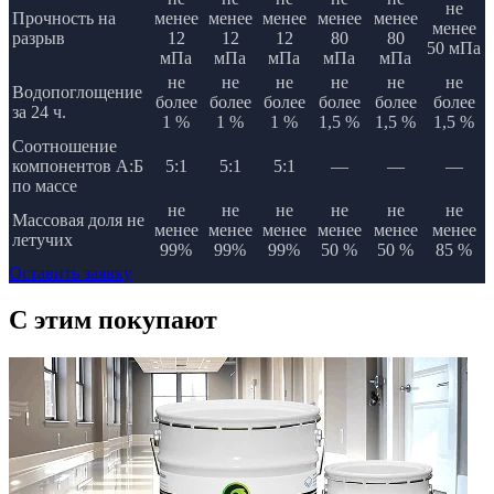
не
Прочность на
менее
менее
менее
менее
менее
менее
разрыв
12
12
12
80
80
50 мПа
мПа
мПа
мПа
мПа
мПа
не
не
не
не
не
не
Водопоглощение
более
более
более
более
более
более
за 24 ч.
1 %
1 %
1 %
1,5 %
1,5 %
1,5 %
Соотношение
компонентов А:Б
5:1
5:1
5:1
—
—
—
по массе
не
не
не
не
не
не
Массовая доля не
менее
менее
менее
менее
менее
менее
летучих
99%
99%
99%
50 %
50 %
85 %
Оставить заявку
C этим
покупают