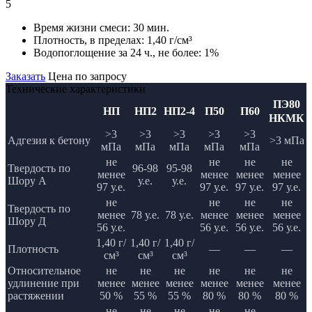
5
Время жизни смеси:
30 мин.
Плотность, в пределах:
1,40 г/см³
Водопоглощение за 24 ч., не более:
1%
Заказать
Цена по запросу
Технические характеристики
ПЭ80
НП
НП2
НП2-4
П50
П60
НКМК
>3
>3
>3
>3
>3
Адгезия к бетону
>3 мПа
мПа
мПа
мПа
мПа
мПа
не
не
не
не
Твердость по
96-98
95-98
менее
менее
менее
менее
Шору А
у.е.
у.е.
97 у.е.
97 у.е.
97 у.е.
97 у.е.
не
не
не
не
Твердость по
менее
78 у.е.
78 у.е.
менее
менее
менее
Шору Д
56 у.е.
56 у.е.
56 у.е.
56 у.е.
1,40 г/
1,40 г/
1,40 г/
Плотность
—
—
—
см³
см³
см³
Относительное
не
не
не
не
не
не
удлинение при
менее
менее
менее
менее
менее
менее
растяжении
50 %
55 %
55 %
80 %
80 %
80 %
не
не
не
не
не