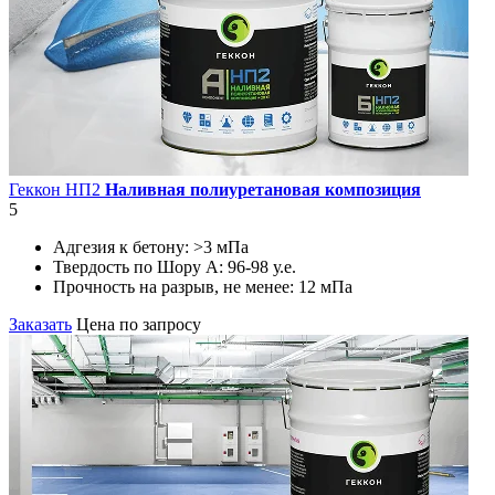
Геккон НП2
Наливная полиуретановая композиция
5
Адгезия к бетону:
>3 мПа
Твердость по Шору А:
96-98 у.е.
Прочность на разрыв, не менее:
12 мПа
Заказать
Цена по запросу