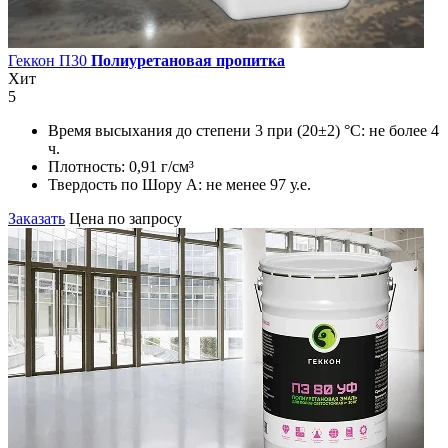
Геккон П30
Полиуретановая пропитка
Хит
5
Время высыхания до степени 3 при (20±2) °С:
не более 4
ч.
Плотность:
0,91 г/см³
Твердость по Шору А:
не менее 97 у.е.
Заказать
Цена по запросу