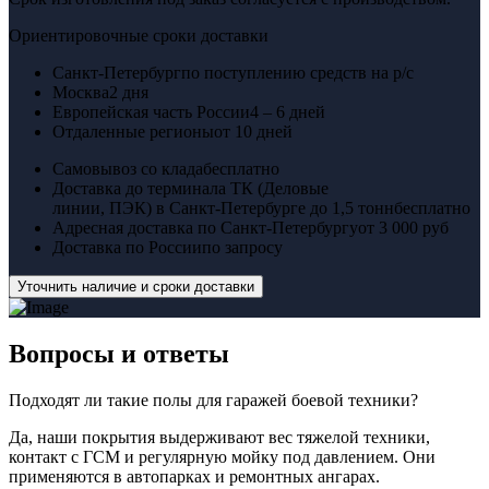
Ориентировочные сроки доставки
Санкт-Петербург
по поступлению средств на р/с
Москва
2 дня
Европейская часть России
4 – 6 дней
Отдаленные регионы
от 10 дней
Самовывоз со клада
бесплатно
Доставка до терминала ТК (Деловые
линии, ПЭК) в Санкт-Петербурге до 1,5 тонн
бесплатно
Адресная доставка по Санкт-Петербургу
от 3 000 руб
Доставка по России
по запросу
Уточнить наличие и сроки доставки
Вопросы
и ответы
Подходят ли такие полы для гаражей боевой техники?
Да, наши покрытия выдерживают вес тяжелой техники,
контакт с ГСМ и регулярную мойку под давлением. Они
применяются в автопарках и ремонтных ангарах.