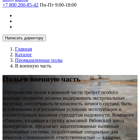
+7 800 200-85-42
Пн-Пт 9:00-18:00
Написать директору
Главная
Каталог
Промышленные полы
В военную часть
Полы в военную часть
Обустройство полов в военной части требует особого
подхода: покрытия должны выдерживать экстремальные
нагрузки, обеспечивать безопасность личного состава, быть
устойчивыми к агрессивным условиям эксплуатации и
соответствовать высоким стандартам надежности. Компания
«Геккон», входящая в группу компаний Рябовский завод
полиуретанов, предлагает запатентованные наливные
полимерные системы, разработанные специально для
объектов с повышенной ответственностью — казармы,