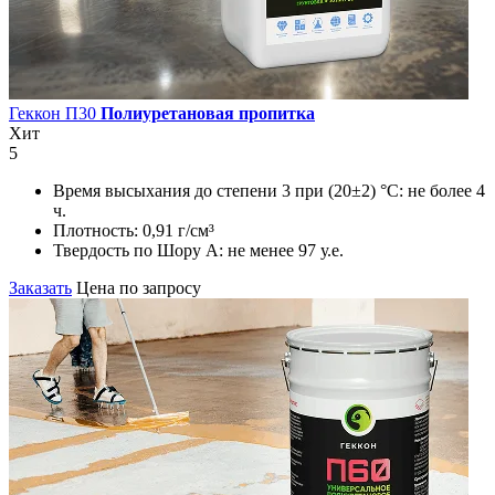
Геккон П30
Полиуретановая пропитка
Хит
5
Время высыхания до степени 3 при (20±2) °С:
не более 4
ч.
Плотность:
0,91 г/см³
Твердость по Шору А:
не менее 97 у.е.
Заказать
Цена по запросу