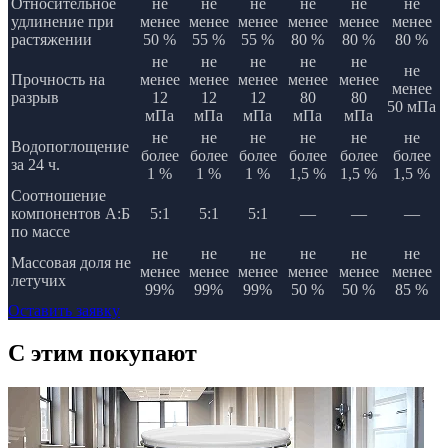
Относительное
не
не
не
не
не
не
удлинение при
менее
менее
менее
менее
менее
менее
растяжении
50 %
55 %
55 %
80 %
80 %
80 %
не
не
не
не
не
не
Прочность на
менее
менее
менее
менее
менее
менее
разрыв
12
12
12
80
80
50 мПа
мПа
мПа
мПа
мПа
мПа
не
не
не
не
не
не
Водопоглощение
более
более
более
более
более
более
за 24 ч.
1 %
1 %
1 %
1,5 %
1,5 %
1,5 %
Соотношение
компонентов А:Б
5:1
5:1
5:1
—
—
—
по массе
не
не
не
не
не
не
Массовая доля не
менее
менее
менее
менее
менее
менее
летучих
99%
99%
99%
50 %
50 %
85 %
Оставить заявку
C этим
покупают