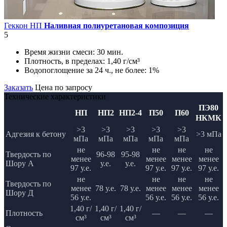
Геккон НП
Наливная полиуретановая композиция
5
Время жизни смеси:
30 мин.
Плотность, в пределах:
1,40 г/см³
Водопоглощение за 24 ч., не более:
1%
Заказать
Цена по запросу
Технические характеристики
ПЭ80
НП
НП2
НП2-4
П50
П60
НКМК
>3
>3
>3
>3
>3
Адгезия к бетону
>3 мПа
мПа
мПа
мПа
мПа
мПа
не
не
не
не
Твердость по
96-98
95-98
менее
менее
менее
менее
Шору А
у.е.
у.е.
97 у.е.
97 у.е.
97 у.е.
97 у.е.
не
не
не
не
Твердость по
менее
78 у.е.
78 у.е.
менее
менее
менее
Шору Д
56 у.е.
56 у.е.
56 у.е.
56 у.е.
1,40 г/
1,40 г/
1,40 г/
Плотность
—
—
—
см³
см³
см³