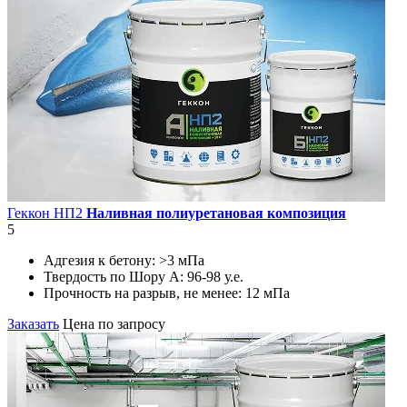
Геккон НП2
Наливная полиуретановая композиция
5
Адгезия к бетону:
>3 мПа
Твердость по Шору А:
96-98 у.е.
Прочность на разрыв, не менее:
12 мПа
Заказать
Цена по запросу