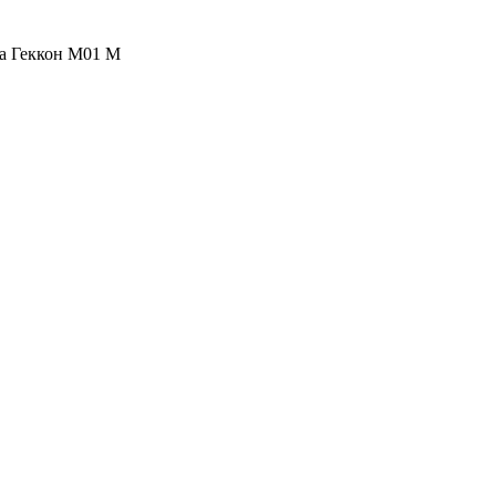
ка Геккон М01 М