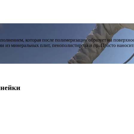
олнением, которая после полимеризации образует на поверхнос
и из минеральных плит, пенополистирола и пр. Просто наносит
инейки