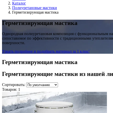
Каталог
Полиуретановые мастики
Герметизирующая мастика
Герметизирующая мастика
Однородная полиуретановая композиция с функциональным нап
сопоставимое по эффективности с традиционными утеплителям
поверхности.
Узнать подробнее и подобрать материал за 1 клик!
Герметизирующая мастика
Герметизирующие
мастики
из нашей л
Сортировать:
Товаров:
1