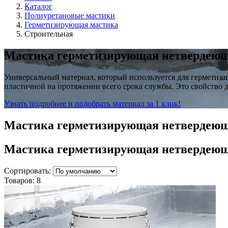
Каталог
Полиуретановые мастики
Герметизирующая мастика
Строительная
Мастика герметизирующая нетвердеющ
Универсальный материал, который используется для герметизац
пластичной на протяжении всего срока службы. Это свойство 
Узнать подробнее и подобрать материал за 1 клик!
Мастика герметизирующая нетвердеющ
Мастика герметизирующая нетвердеющ
Сортировать:
Товаров:
8