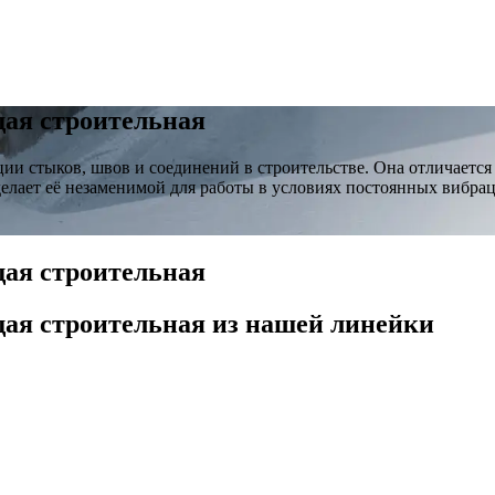
ая строительная
ии стыков, швов и соединений в строительстве. Она отличается 
делает её незаменимой для работы в условиях постоянных вибр
ая строительная
ая строительная
из нашей линейки