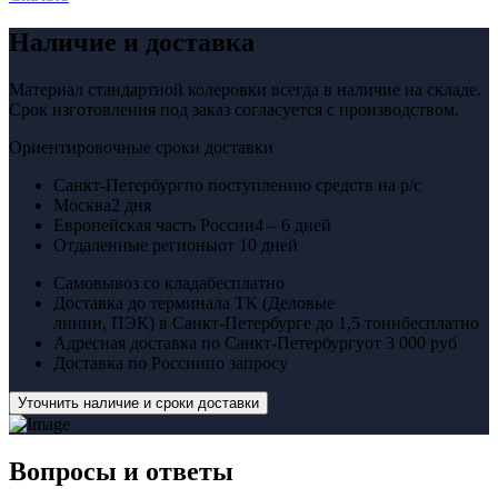
Наличие и доставка
Материал стандартной колеровки всегда в наличие на складе.
Срок изготовления под заказ согласуется с производством.
Ориентировочные сроки доставки
Санкт-Петербург
по поступлению средств на р/с
Москва
2 дня
Европейская часть России
4 – 6 дней
Отдаленные регионы
от 10 дней
Самовывоз со клада
бесплатно
Доставка до терминала ТК (Деловые
линии, ПЭК) в Санкт-Петербурге до 1,5 тонн
бесплатно
Адресная доставка по Санкт-Петербургу
от 3 000 руб
Доставка по России
по запросу
Уточнить наличие и сроки доставки
Вопросы
и ответы