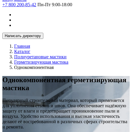
+7 800 200-85-42
Пн-Пт 9:00-18:00
Написать директору
Главная
Каталог
Полиуретановые мастики
Герметизирующая мастика
Однокомпонентная
Однокомпонентная герметизирующая
мастика
Популярный строительный материал, который применяется
для уплотнения стыков и швов. Она обеспечивает надёжную
защиту от влаги и предотвращает проникновение пыли и
воздуха. Удобство использования и высокая эластичность
делают её востребованной в различных сферах строительства
и ремонта.