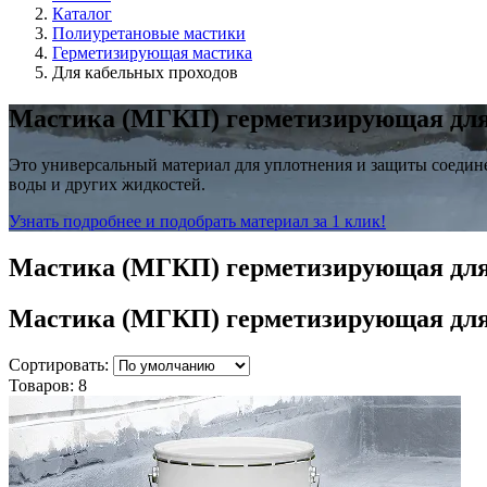
Каталог
Полиуретановые мастики
Герметизирующая мастика
Для кабельных проходов
Мастика (МГКП) герметизирующая для
Это универсальный материал для уплотнения и защиты соедине
воды и других жидкостей.
Узнать подробнее и подобрать материал за 1 клик!
Мастика (МГКП) герметизирующая для
Мастика (МГКП) герметизирующая для
Сортировать:
Товаров:
8