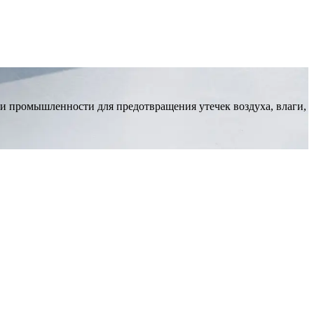
 и промышленности для предотвращения утечек воздуха, влаги,