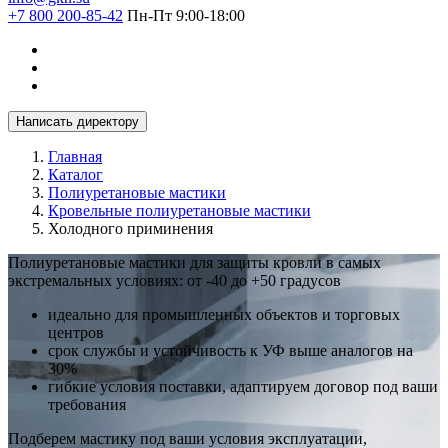
+7 800 200-85-42
Пн-Пт 9:00-18:00
Написать директору
Главная
Каталог
Полиуретановые мастики
Кровельные полиуретановые мастики
Холодного приминения
Полиуретановые мастики для защиты кровли в самых
экстремальных условиях: от -40 до +50 градусов
идеально для промышленных объектов и торговых
центров
срок службы и устойчивость к УФ выше аналогов на
30%
гибкие условия поставки, адаптируем договор под ваши
требования
Подберем мастику под ваши условия эксплуатации,