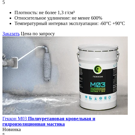
5
Плотность:
не более 1,3 г/см³
Относительное удлинение:
не менее 600%
Температурный интервал эксплуатации:
-60°С +90°С
Заказать
Цена по запросу
Геккон М03
Полиуретановая кровельная и
гидроизоляционная мастика
Новинка
5