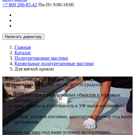
+7 800 200-85-42
Пн-Пт 9:00-18:00
Написать директору
Главная
Каталог
Полиуретановые мастики
Кровельные полиуретановые мастики
Для мягкой кровли
Полиуретановые мастики для защиты кровли в самых
экстремальных условиях: от -40 до +50 градусов
идеально для промышленных объектов и торговых
центров
срок службы и устойчивость к УФ выше аналогов на
30%
гибкие условия поставки, адаптируем договор под ваши
требования
Подберем мастику под ваши условия эксплуатации,