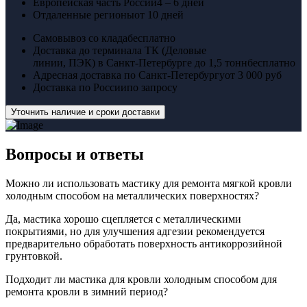
Европейская часть России
4 – 6 дней
Отдаленные регионы
от 10 дней
Самовывоз со клада
бесплатно
Доставка до терминала ТК (Деловые
линии, ПЭК) в Санкт-Петербурге до 1,5 тонн
бесплатно
Адресная доставка по Санкт-Петербургу
от 3 000 руб
Доставка по России
по запросу
Уточнить наличие и сроки доставки
Вопросы
и ответы
Можно ли использовать мастику для ремонта мягкой кровли
холодным способом на металлических поверхностях?
Да, мастика хорошо сцепляется с металлическими
покрытиями, но для улучшения адгезии рекомендуется
предварительно обработать поверхность антикоррозийной
грунтовкой.
Подходит ли мастика для кровли холодным способом для
ремонта кровли в зимний период?