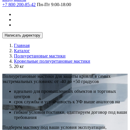
+7 800 200-85-42
Пн-Пт 9:00-18:00
Написать директору
Главная
Каталог
Полиуретановые мастики
Кровельные полиуретановые мастики
20 кг
Полиуретановые мастики для защиты кровли в самых
экстремальных условиях: от -40 до +50 градусов
идеально для промышленных объектов и торговых
центров
срок службы и устойчивость к УФ выше аналогов на
30%
гибкие условия поставки, адаптируем договор под ваши
требования
Подберем мастику под ваши условия эксплуатации,