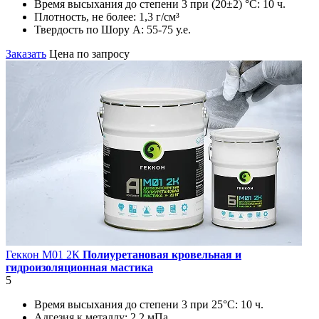
Время высыхания до степени 3 при (20±2) °С:
10 ч.
Плотность, не более:
1,3 г/см³
Твердость по Шору А:
55-75 у.е.
Заказать
Цена по запросу
Геккон М01 2К
Полиуретановая кровельная и
гидроизоляционная мастика
5
Время высыхания до степени 3 при 25°С:
10 ч.
Адгезия к металлу:
2,2 мПа