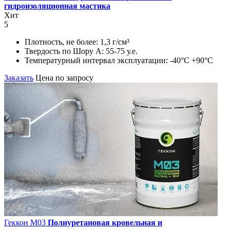
гидроизоляционная мастика
Хит
5
Плотность, не более:
1,3 г/см³
Твердость по Шору А:
55-75 у.е.
Температурный интервал эксплуатации:
-40°С +90°С
Заказать
Цена по запросу
Геккон М03
Полиуретановая кровельная и