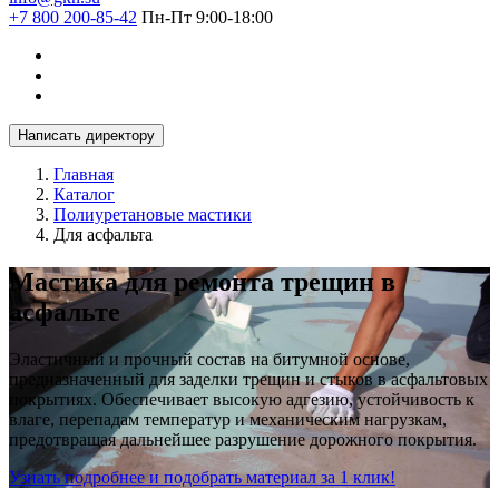
+7 800 200-85-42
Пн-Пт 9:00-18:00
Написать директору
Главная
Каталог
Полиуретановые мастики
Для асфальта
Мастика для ремонта трещин в
асфальте
Эластичный и прочный состав на битумной основе,
предназначенный для заделки трещин и стыков в асфальтовых
покрытиях. Обеспечивает высокую адгезию, устойчивость к
влаге, перепадам температур и механическим нагрузкам,
предотвращая дальнейшее разрушение дорожного покрытия.
Узнать подробнее и подобрать материал за 1 клик!