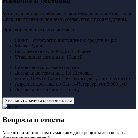
Наличие и доставка
Материал стандартной колеровки всегда в наличие на складе.
Срок изготовления под заказ согласуется с производством.
Ориентировочные сроки доставки
Санкт-Петербург
по поступлению средств на р/с
Москва
2 дня
Европейская часть России
4 – 6 дней
Отдаленные регионы
от 10 дней
Самовывоз со клада
бесплатно
Доставка до терминала ТК (Деловые
линии, ПЭК) в Санкт-Петербурге до 1,5 тонн
бесплатно
Адресная доставка по Санкт-Петербургу
от 3 000 руб
Доставка по России
по запросу
Уточнить наличие и сроки доставки
Вопросы
и ответы
Можно ли использовать мастику для трещины асфальта на