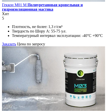
Геккон М01 М
Полиуретановая кровельная и
гидроизоляционная мастика
Хит
5
Плотность, не более:
1,3 г/см³
Твердость по Шору А:
55-75 у.е.
Температурный интервал эксплуатации:
-40°С +90°С
Заказать
Цена по запросу