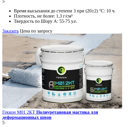
5
Время высыхания до степени 3 при (20±2) °С:
10 ч.
Плотность, не более:
1,3 г/см³
Твердость по Шору А:
55-75 у.е.
Заказать
Цена по запросу
Геккон М01 2КT
Полиуретановая мастика для
деформационных швов
5