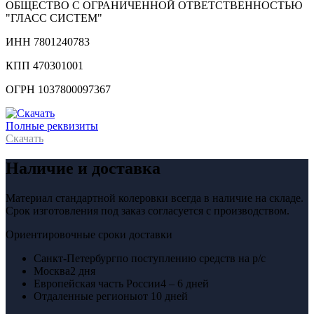
ОБЩЕСТВО С ОГРАНИЧЕННОЙ ОТВЕТСТВЕННОСТЬЮ
"ГЛАСС СИСТЕМ"
ИНН 7801240783
КПП 470301001
ОГРН 1037800097367
Полные реквизиты
Скачать
Наличие и доставка
Материал стандартной колеровки всегда в наличие на складе.
Срок изготовления под заказ согласуется с производством.
Ориентировочные сроки доставки
Санкт-Петербург
по поступлению средств на р/с
Москва
2 дня
Европейская часть России
4 – 6 дней
Отдаленные регионы
от 10 дней