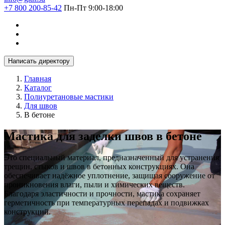
+7 800 200-85-42
Пн-Пт 9:00-18:00
Написать директору
Главная
Каталог
Полиуретановые мастики
Для швов
В бетоне
Мастика для заделки швов в бетоне
Это специальный материал, предназначенный для устранения
трещин, стыков и швов в бетонных конструкциях. Она
обеспечивает надёжное уплотнение, защищая сооружение от
проникновения влаги, пыли и химических веществ.
Благодаря эластичности и прочности, мастика сохраняет
герметичность при температурных перепадах и подвижках
конструкций.