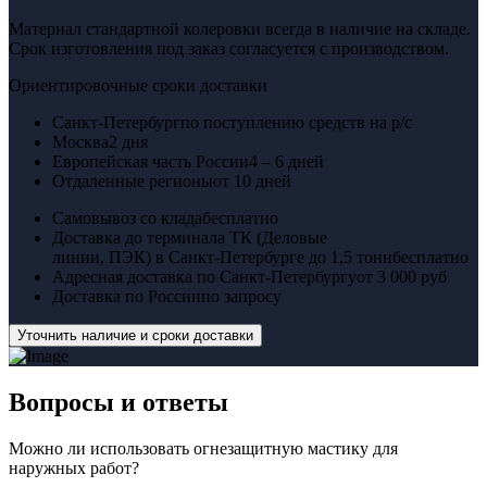
Материал стандартной колеровки всегда в наличие на складе.
Срок изготовления под заказ согласуется с производством.
Ориентировочные сроки доставки
Санкт-Петербург
по поступлению средств на р/с
Москва
2 дня
Европейская часть России
4 – 6 дней
Отдаленные регионы
от 10 дней
Самовывоз со клада
бесплатно
Доставка до терминала ТК (Деловые
линии, ПЭК) в Санкт-Петербурге до 1,5 тонн
бесплатно
Адресная доставка по Санкт-Петербургу
от 3 000 руб
Доставка по России
по запросу
Уточнить наличие и сроки доставки
Вопросы
и ответы
Можно ли использовать огнезащитную мастику для
наружных работ?