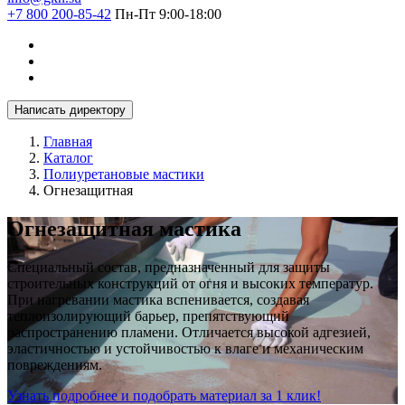
+7 800 200-85-42
Пн-Пт 9:00-18:00
Написать директору
Главная
Каталог
Полиуретановые мастики
Огнезащитная
Огнезащитная мастика
Специальный состав, предназначенный для защиты
строительных конструкций от огня и высоких температур.
При нагревании мастика вспенивается, создавая
теплоизолирующий барьер, препятствующий
распространению пламени. Отличается высокой адгезией,
эластичностью и устойчивостью к влаге и механическим
повреждениям.
Узнать подробнее и подобрать материал за 1 клик!