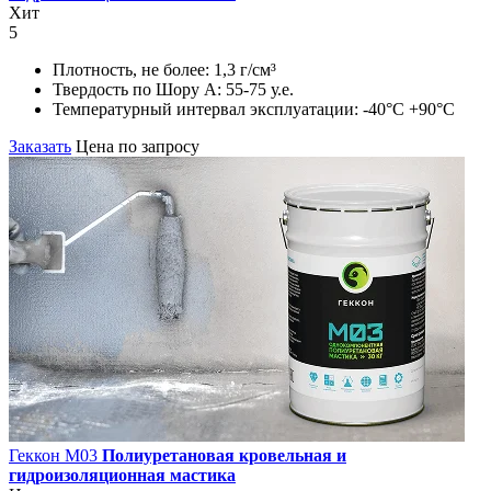
Хит
5
Плотность, не более:
1,3 г/см³
Твердость по Шору А:
55-75 у.е.
Температурный интервал эксплуатации:
-40°С +90°С
Заказать
Цена по запросу
Геккон М03
Полиуретановая кровельная и
гидроизоляционная мастика