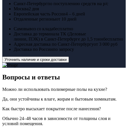
Санкт-Петербург
по поступлению средств на р/с
Москва
2 дня
Европейская часть России
4 – 6 дней
Отдаленные регионы
от 10 дней
Самовывоз со клада
бесплатно
Доставка до терминала ТК (Деловые
линии, ПЭК) в Санкт-Петербурге до 1,5 тонн
бесплатно
Адресная доставка по Санкт-Петербургу
от 3 000 руб
Доставка по России
по запросу
Уточнить наличие и сроки доставки
Вопросы
и ответы
Можно ли использовать полимерные полы на кухне?
Да, они устойчивы к влаге, жирам и бытовым химикатам.
Как быстро высыхает покрытие после нанесения?
Обычно 24–48 часов в зависимости от толщины слоя и
условий помещения.