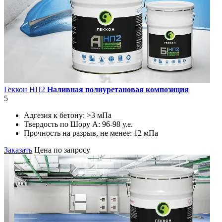
Геккон НП2
Наливная полиуретановая композиция
5
Адгезия к бетону:
>3 мПа
Твердость по Шору А:
96-98 у.е.
Прочность на разрыв, не менее:
12 мПа
Заказать
Цена по запросу