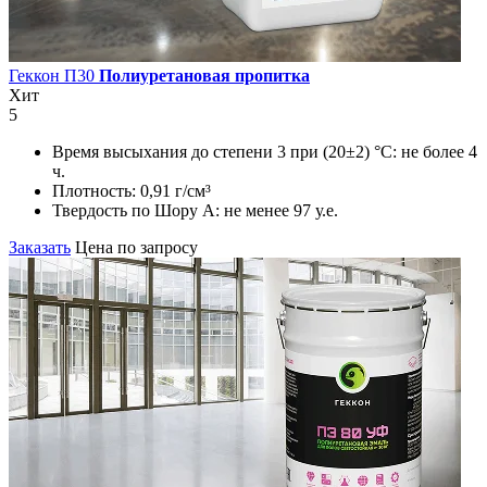
Геккон П30
Полиуретановая пропитка
Хит
5
Время высыхания до степени 3 при (20±2) °С:
не более 4
ч.
Плотность:
0,91 г/см³
Твердость по Шору А:
не менее 97 у.е.
Заказать
Цена по запросу