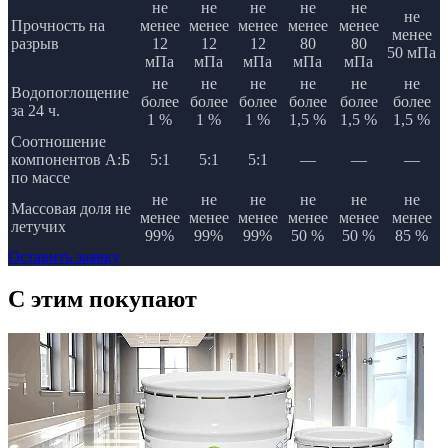
не
не
не
не
не
не
Прочность на
менее
менее
менее
менее
менее
менее
разрыв
12
12
12
80
80
50 мПа
мПа
мПа
мПа
мПа
мПа
не
не
не
не
не
не
Водопоглощение
более
более
более
более
более
более
за 24 ч.
1 %
1 %
1 %
1,5 %
1,5 %
1,5 %
Соотношение
компонентов А:Б
5:1
5:1
5:1
—
—
—
по массе
не
не
не
не
не
не
Массовая доля не
менее
менее
менее
менее
менее
менее
летучих
99%
99%
99%
50 %
50 %
85 %
Оставить заявку
C этим
покупают