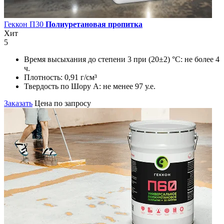
Геккон П30
Полиуретановая пропитка
Хит
5
Время высыхания до степени 3 при (20±2) °С:
не более 4
ч.
Плотность:
0,91 г/см³
Твердость по Шору А:
не менее 97 у.е.
Заказать
Цена по запросу