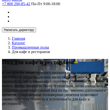
+7 800 200-85-42
Пн-Пт 9:00-18:00
Написать директору
Главная
Каталог
Промышленные полы
Для кафе и ресторанов
Пол для кафе и ресторанов
В заведениях общественного питания полы подвергаются
постоянной нагрузке: на них часто передвигаются
посетители, обслуживающий персонал и техника. При этом
важно, чтобы покрытие было безопасным, легко очищалось и
сохраняло привлекательный вид на протяжении длительного
времени. Современные полимерные решения позволяют
совместить практичность и эстетичность для кафе и
ресторанов.