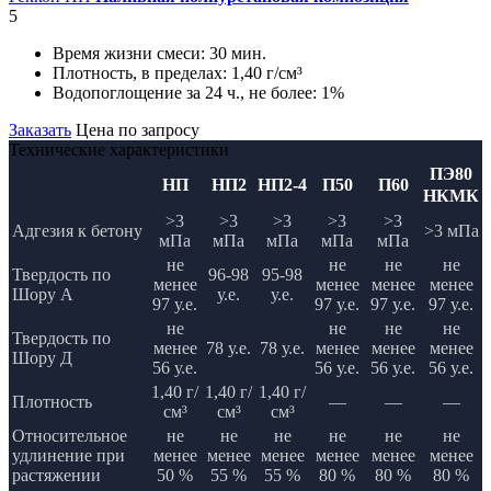
5
Время жизни смеси:
30 мин.
Плотность, в пределах:
1,40 г/см³
Водопоглощение за 24 ч., не более:
1%
Заказать
Цена по запросу
Технические характеристики
ПЭ80
НП
НП2
НП2-4
П50
П60
НКМК
>3
>3
>3
>3
>3
Адгезия к бетону
>3 мПа
мПа
мПа
мПа
мПа
мПа
не
не
не
не
Твердость по
96-98
95-98
менее
менее
менее
менее
Шору А
у.е.
у.е.
97 у.е.
97 у.е.
97 у.е.
97 у.е.
не
не
не
не
Твердость по
менее
78 у.е.
78 у.е.
менее
менее
менее
Шору Д
56 у.е.
56 у.е.
56 у.е.
56 у.е.
1,40 г/
1,40 г/
1,40 г/
Плотность
—
—
—
см³
см³
см³
Относительное
не
не
не
не
не
не
удлинение при
менее
менее
менее
менее
менее
менее
растяжении
50 %
55 %
55 %
80 %
80 %
80 %