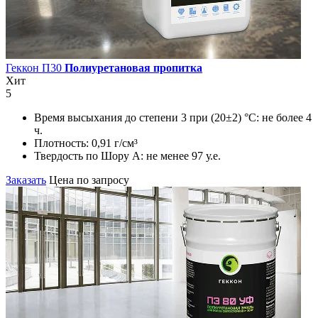
Геккон П30
Полиуретановая пропитка
Хит
5
Время высыхания до степени 3 при (20±2) °С:
не более 4
ч.
Плотность:
0,91 г/см³
Твердость по Шору А:
не менее 97 у.е.
Заказать
Цена по запросу