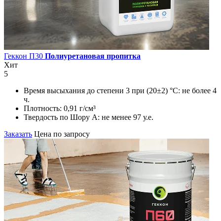
Геккон П30
Полиуретановая пропитка
Хит
5
Время высыхания до степени 3 при (20±2) °С:
не более 4
ч.
Плотность:
0,91 г/см³
Твердость по Шору А:
не менее 97 у.е.
Заказать
Цена по запросу