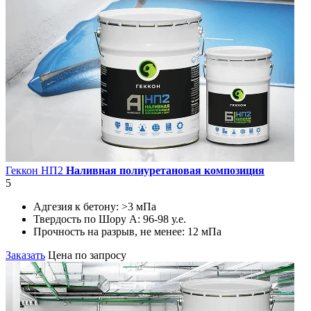
Геккон НП2
Наливная полиуретановая композиция
5
Адгезия к бетону:
>3 мПа
Твердость по Шору А:
96-98 у.е.
Прочность на разрыв, не менее:
12 мПа
Заказать
Цена по запросу