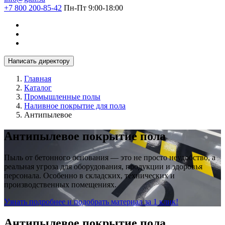
+7 800 200-85-42
Пн-Пт 9:00-18:00
Написать директору
Главная
Каталог
Промышленные полы
Наливное покрытие для пола
Антипылевое
Антипылевое покрытие пола
Пыль от бетонного основания — это не просто неудобство, а
реальная угроза для оборудования, продукции и здоровья
персонала. Особенно в складских, технических и
производственных помещениях.
Узнать подробнее и подобрать материал за 1 клик!
Антипылевое покрытие пола