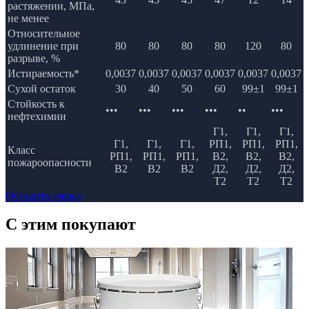
растяжении, МПа,
не менее
Относительное
удлинение при
80
80
80
80
120
80
разрыве, %
Истираемость*
0,0037
0,0037
0,0037
0,0037
0,0037
0,0037
Сухой остаток
30
40
50
60
99±1
99±1
Стойкость к
•••
•••
•••
•••
••
•••
нефтехимии
Г1,
Г1,
Г1,
Г1,
Г1,
Г1,
РП1,
РП1,
РП1,
Класс
РП1,
РП1,
РП1,
В2,
В2,
В2,
пожароопасности
В2
В2
В2
Д2,
Д2,
Д2,
Т2
Т2
Т2
Оставить заявку
C этим
покупают