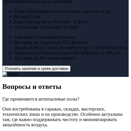
Ориентировочные сроки доставки
Санкт-Петербург
по поступлению средств на р/с
Москва
2 дня
Европейская часть России
4 – 6 дней
Отдаленные регионы
от 10 дней
Самовывоз со клада
бесплатно
Доставка до терминала ТК (Деловые
линии, ПЭК) в Санкт-Петербурге до 1,5 тонн
бесплатно
Адресная доставка по Санкт-Петербургу
от 3 000 руб
Доставка по России
по запросу
Уточнить наличие и сроки доставки
Вопросы
и ответы
Где применяются антипылевые полы?
Они востребованы в гаражах, складах, мастерских,
технических зонах и на производстве. Особенно актуальны
там, где важно поддерживать чистоту и минимизировать
запылённость воздуха.