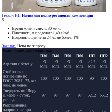
Геккон НП
Наливная полиуретановая композиция
5
Время жизни смеси:
30 мин.
Плотность, в пределах:
1,40 г/см³
Водопоглощение за 24 ч., не более:
1%
Заказать
Цена по запросу
Технические характеристики
П30
П40
П50
П60
НП
НП2
≥3
≥3
≥3
≥3
≥2.5
≥3
Адгезия к бетону
Мпа
Мпа
Мпа
Мпа
Мпа
Мпа
Стойкость к
истиранию по
100
100
100
100
90
100
ГОСТ 20811-75, кг/
мкм, не менее
Твердость по Шору
Д через 7 суток,
97
97
97
97
52±2
65±2
усл. ед.
Разрушающее
напряжение при
43
45
45
47
12
14