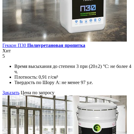
Геккон П30
Полиуретановая пропитка
Хит
5
Время высыхания до степени 3 при (20±2) °С:
не более 4
ч.
Плотность:
0,91 г/см³
Твердость по Шору А:
не менее 97 у.е.
Заказать
Цена по запросу