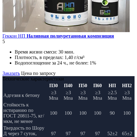
Геккон НП
Наливная полиуретановая композиция
5
Время жизни смеси:
30 мин.
Плотность, в пределах:
1,40 г/см³
Водопоглощение за 24 ч., не более:
1%
Заказать
Цена по запросу
Технические характеристики
П30
П40
П50
П60
НП
НП2
≥3
≥3
≥3
≥3
≥2.5
≥3
Адгезия к бетону
Мпа
Мпа
Мпа
Мпа
Мпа
Мпа
Стойкость к
истиранию по
100
100
100
100
90
100
ГОСТ 20811-75, кг/
мкм, не менее
Твердость по Шору
Д через 7 суток,
97
97
97
97
52±2
65±2