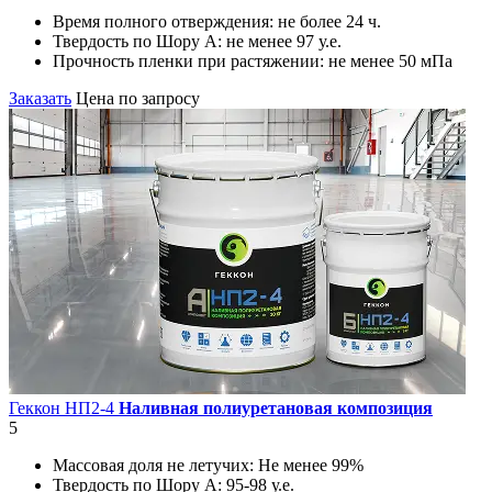
Время полного отверждения:
не более 24 ч.
Твердость по Шору А:
не менее 97 у.е.
Прочность пленки при растяжении:
не менее 50 мПа
Заказать
Цена по запросу
Геккон НП2-4
Наливная полиуретановая композиция
5
Массовая доля не летучих:
Не менее 99%
Твердость по Шору А:
95-98 у.е.