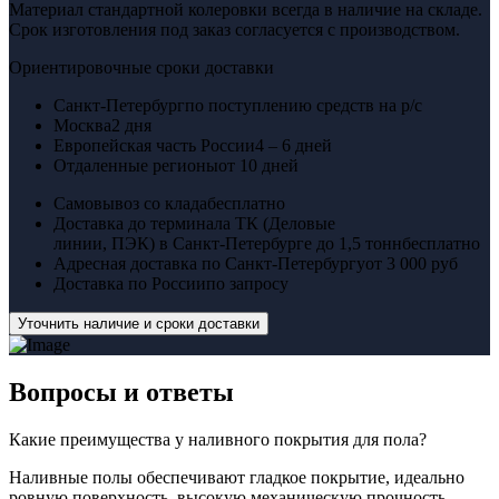
Материал стандартной колеровки всегда в наличие на складе.
Срок изготовления под заказ согласуется с производством.
Ориентировочные сроки доставки
Санкт-Петербург
по поступлению средств на р/с
Москва
2 дня
Европейская часть России
4 – 6 дней
Отдаленные регионы
от 10 дней
Самовывоз со клада
бесплатно
Доставка до терминала ТК (Деловые
линии, ПЭК) в Санкт-Петербурге до 1,5 тонн
бесплатно
Адресная доставка по Санкт-Петербургу
от 3 000 руб
Доставка по России
по запросу
Уточнить наличие и сроки доставки
Вопросы
и ответы
Какие преимущества у наливного покрытия для пола?
Наливные полы обеспечивают гладкое покрытие, идеально
ровную поверхность, высокую механическую прочность,