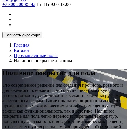
+7 800 200-85-42
Пн-Пт 9:00-18:00
Написать директору
Главная
Каталог
Промышленные полы
Наливное покрытие для пола
Наливное покрытие для пола
Это современное решение для создания прочного, ровного и
долговечного основания. Оно обеспечивает высокую
износостойкость, устойчивость к механическим нагрузкам и
агрессивным средам. Такие покрытия широко применяются в
промышленных, коммерческих и жилых помещениях, где
важны как функциональность, так и эстетика. Наливное
покрытие для пола легко переносит перепады температур,
повышенную влажность и воздействие химических веществ,
что делает его универсальным выбором для любых условий