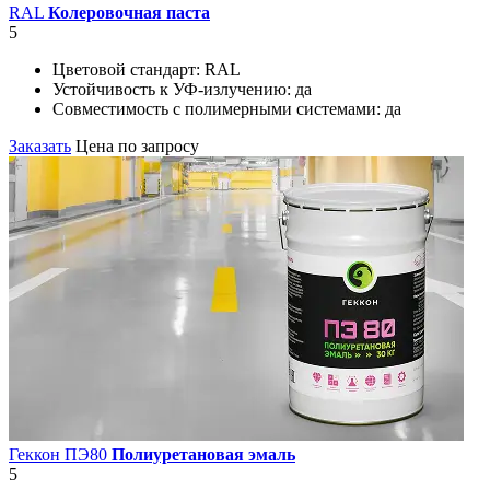
RAL
Колеровочная паста
5
Цветовой стандарт:
RAL
Устойчивость к УФ-излучению:
да
Совместимость с полимерными системами:
да
Заказать
Цена по запросу
Геккон ПЭ80
Полиуретановая эмаль
5