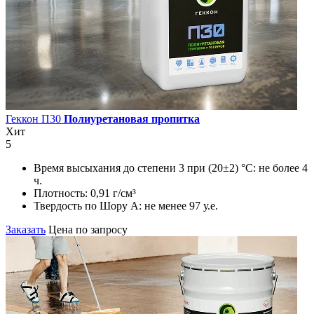
Геккон П30
Полиуретановая пропитка
Хит
5
Время высыхания до степени 3 при (20±2) °С:
не более 4
ч.
Плотность:
0,91 г/см³
Твердость по Шору А:
не менее 97 у.е.
Заказать
Цена по запросу