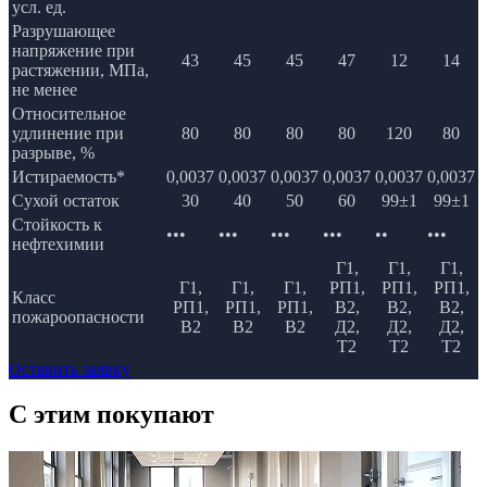
усл. ед.
Разрушающее
напряжение при
43
45
45
47
12
14
растяжении, МПа,
не менее
Относительное
удлинение при
80
80
80
80
120
80
разрыве, %
Истираемость*
0,0037
0,0037
0,0037
0,0037
0,0037
0,0037
Сухой остаток
30
40
50
60
99±1
99±1
Стойкость к
•••
•••
•••
•••
••
•••
нефтехимии
Г1,
Г1,
Г1,
Г1,
Г1,
Г1,
РП1,
РП1,
РП1,
Класс
РП1,
РП1,
РП1,
В2,
В2,
В2,
пожароопасности
В2
В2
В2
Д2,
Д2,
Д2,
Т2
Т2
Т2
Оставить заявку
C этим
покупают