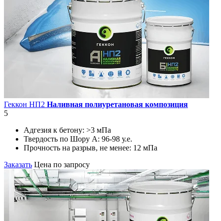
Геккон НП2
Наливная полиуретановая композиция
5
Адгезия к бетону:
>3 мПа
Твердость по Шору А:
96-98 у.е.
Прочность на разрыв, не менее:
12 мПа
Заказать
Цена по запросу