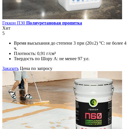
Геккон П30
Полиуретановая пропитка
Хит
5
Время высыхания до степени 3 при (20±2) °С:
не более 4
ч.
Плотность:
0,91 г/см³
Твердость по Шору А:
не менее 97 у.е.
Заказать
Цена по запросу