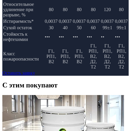
Относительное
удлинение при
80
80
80
80
120
80
разрыве, %
Истираемость*
0,0037
0,0037
0,0037
0,0037
0,0037
0,0037
Сухой остаток
30
40
50
60
99±1
99±1
Стойкость к
•••
•••
•••
•••
••
•••
нефтехимии
Г1,
Г1,
Г1,
Г1,
Г1,
Г1,
РП1,
РП1,
РП1,
Класс
РП1,
РП1,
РП1,
В2,
В2,
В2,
пожароопасности
В2
В2
В2
Д2,
Д2,
Д2,
Т2
Т2
Т2
Оставить заявку
C этим
покупают