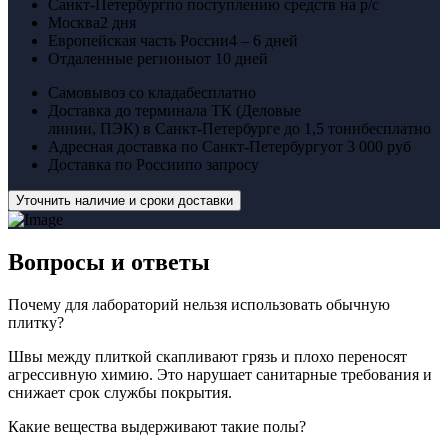
Санкт-Петербург
по поступлению средств на р/с
Москва
2 дня
Европейская часть России
4 – 6 дней
Отдаленные регионы
от 10 дней
Самовывоз со клада
бесплатно
Доставка до терминала ТК (Деловые
линии, ПЭК) в Санкт-Петербурге до 1,5 тонн
бесплатно
Адресная доставка по Санкт-Петербургу
от 3 000 руб
Доставка по России
по запросу
Уточнить наличие и сроки доставки
Вопросы
и ответы
Почему для лабораторий нельзя использовать обычную
плитку?
Швы между плиткой скапливают грязь и плохо переносят
агрессивную химию. Это нарушает санитарные требования и
снижает срок службы покрытия.
Какие вещества выдерживают такие полы?