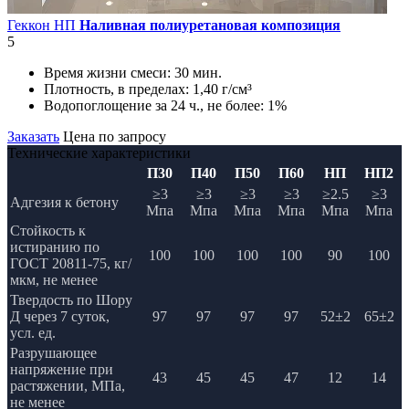
Геккон НП
Наливная полиуретановая композиция
5
Время жизни смеси:
30 мин.
Плотность, в пределах:
1,40 г/см³
Водопоглощение за 24 ч., не более:
1%
Заказать
Цена по запросу
Технические характеристики
П30
П40
П50
П60
НП
НП2
≥3
≥3
≥3
≥3
≥2.5
≥3
Адгезия к бетону
Мпа
Мпа
Мпа
Мпа
Мпа
Мпа
Стойкость к
истиранию по
100
100
100
100
90
100
ГОСТ 20811-75, кг/
мкм, не менее
Твердость по Шору
Д через 7 суток,
97
97
97
97
52±2
65±2
усл. ед.
Разрушающее
напряжение при
43
45
45
47
12
14
растяжении, МПа,
не менее