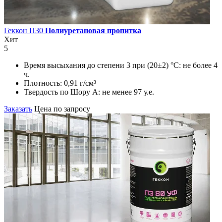
Геккон П30
Полиуретановая пропитка
Хит
5
Время высыхания до степени 3 при (20±2) °С:
не более 4
ч.
Плотность:
0,91 г/см³
Твердость по Шору А:
не менее 97 у.е.
Заказать
Цена по запросу