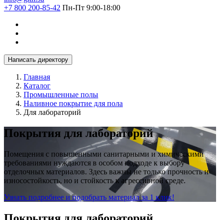
+7 800 200-85-42
Пн-Пт 9:00-18:00
Написать директору
Главная
Каталог
Промышленные полы
Наливное покрытие для пола
Для лабораторий
Покрытия для лабораторий
Помещения с повышенными санитарными и химическими
требованиями нуждаются в особом подходе к выбору
отделочных материалов. Здесь важны не только прочность и
износостойкость, но и стойкость к агрессивной среде.
Узнать подробнее и подобрать материал за 1 клик!
Покрытия для лабораторий