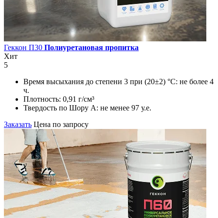
Геккон П30
Полиуретановая пропитка
Хит
5
Время высыхания до степени 3 при (20±2) °С:
не более 4
ч.
Плотность:
0,91 г/см³
Твердость по Шору А:
не менее 97 у.е.
Заказать
Цена по запросу