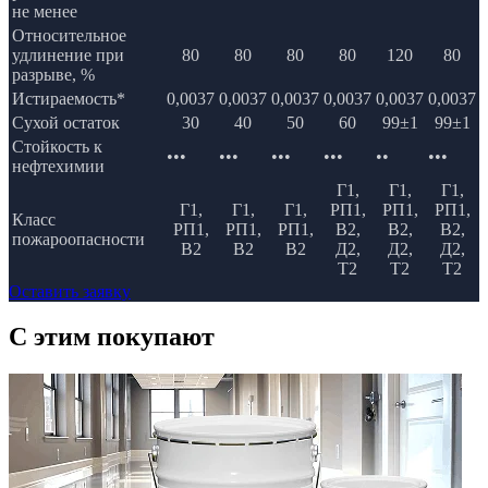
не менее
Относительное
удлинение при
80
80
80
80
120
80
разрыве, %
Истираемость*
0,0037
0,0037
0,0037
0,0037
0,0037
0,0037
Сухой остаток
30
40
50
60
99±1
99±1
Стойкость к
•••
•••
•••
•••
••
•••
нефтехимии
Г1,
Г1,
Г1,
Г1,
Г1,
Г1,
РП1,
РП1,
РП1,
Класс
РП1,
РП1,
РП1,
В2,
В2,
В2,
пожароопасности
В2
В2
В2
Д2,
Д2,
Д2,
Т2
Т2
Т2
Оставить заявку
C этим
покупают