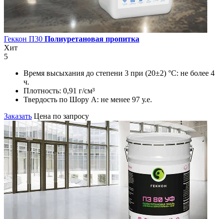
Геккон П30
Полиуретановая пропитка
Хит
5
Время высыхания до степени 3 при (20±2) °С:
не более 4
ч.
Плотность:
0,91 г/см³
Твердость по Шору А:
не менее 97 у.е.
Заказать
Цена по запросу