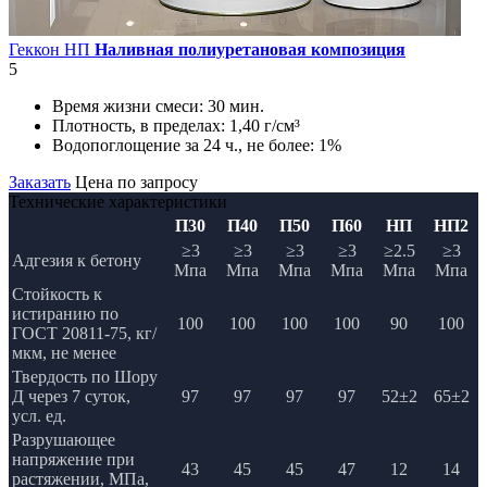
Геккон НП
Наливная полиуретановая композиция
5
Время жизни смеси:
30 мин.
Плотность, в пределах:
1,40 г/см³
Водопоглощение за 24 ч., не более:
1%
Заказать
Цена по запросу
Технические характеристики
П30
П40
П50
П60
НП
НП2
≥3
≥3
≥3
≥3
≥2.5
≥3
Адгезия к бетону
Мпа
Мпа
Мпа
Мпа
Мпа
Мпа
Стойкость к
истиранию по
100
100
100
100
90
100
ГОСТ 20811-75, кг/
мкм, не менее
Твердость по Шору
Д через 7 суток,
97
97
97
97
52±2
65±2
усл. ед.
Разрушающее
напряжение при
43
45
45
47
12
14
растяжении, МПа,