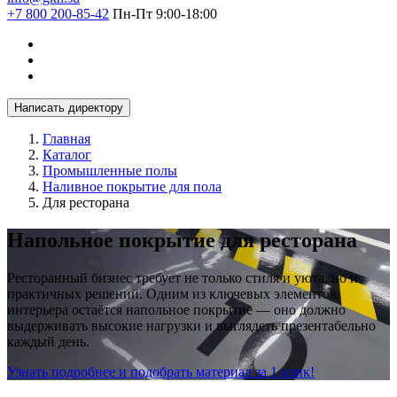
+7 800 200-85-42
Пн-Пт 9:00-18:00
Написать директору
Главная
Каталог
Промышленные полы
Наливное покрытие для пола
Для ресторана
Напольное покрытие для ресторана
Ресторанный бизнес требует не только стиля и уюта, но и
практичных решений. Одним из ключевых элементов
интерьера остаётся напольное покрытие — оно должно
выдерживать высокие нагрузки и выглядеть презентабельно
каждый день.
Узнать подробнее и подобрать материал за 1 клик!