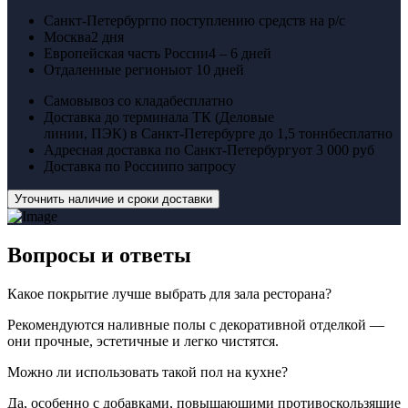
Санкт-Петербург
по поступлению средств на р/с
Москва
2 дня
Европейская часть России
4 – 6 дней
Отдаленные регионы
от 10 дней
Самовывоз со клада
бесплатно
Доставка до терминала ТК (Деловые
линии, ПЭК) в Санкт-Петербурге до 1,5 тонн
бесплатно
Адресная доставка по Санкт-Петербургу
от 3 000 руб
Доставка по России
по запросу
Уточнить наличие и сроки доставки
Вопросы
и ответы
Какое покрытие лучше выбрать для зала ресторана?
Рекомендуются наливные полы с декоративной отделкой —
они прочные, эстетичные и легко чистятся.
Можно ли использовать такой пол на кухне?
Да, особенно с добавками, повышающими противоскользящие