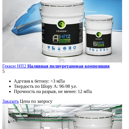
Геккон НП2
Наливная полиуретановая композиция
5
Адгезия к бетону:
>3 мПа
Твердость по Шору А:
96-98 у.е.
Прочность на разрыв, не менее:
12 мПа
Заказать
Цена по запросу