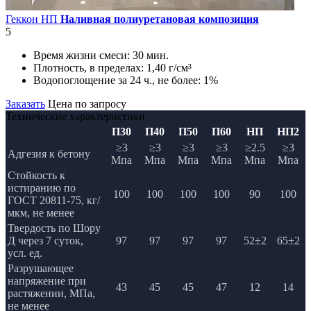
Геккон НП
Наливная полиуретановая композиция
5
Время жизни смеси:
30 мин.
Плотность, в пределах:
1,40 г/см³
Водопоглощение за 24 ч., не более:
1%
Заказать
Цена по запросу
Технические характеристики
П30
П40
П50
П60
НП
НП2
≥3
≥3
≥3
≥3
≥2.5
≥3
Адгезия к бетону
Мпа
Мпа
Мпа
Мпа
Мпа
Мпа
Стойкость к
истиранию по
100
100
100
100
90
100
ГОСТ 20811-75, кг/
мкм, не менее
Твердость по Шору
Д через 7 суток,
97
97
97
97
52±2
65±2
усл. ед.
Разрушающее
напряжение при
43
45
45
47
12
14
растяжении, МПа,
не менее