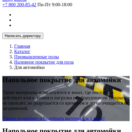
+7 800 200-85-42
Пн-Пт 9:00-18:00
Написать директору
Главная
Каталог
Промышленные полы
Наливное покрытие для пола
Для автомойки
Напольное покрытие для автомойки
Такие материалы используются в зонах, где постоянно
действует влага, химия и нагрузка от оборудования. Покрытие
не скользит, не разрушается со временем и легко очищается от
загрязнений.
Узнать подробнее и подобрать материал за 1 клик!
Напольное покрытие для автомойки