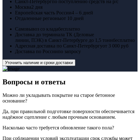
Санкт-Петербург
по поступлению средств на р/с
Москва
2 дня
Европейская часть России
4 – 6 дней
Отдаленные регионы
от 10 дней
Самовывоз со клада
бесплатно
Доставка до терминала ТК (Деловые
линии, ПЭК) в Санкт-Петербурге до 1,5 тонн
бесплатно
Адресная доставка по Санкт-Петербургу
от 3 000 руб
Доставка по России
по запросу
Уточнить наличие и сроки доставки
Вопросы
и ответы
Можно ли укладывать покрытие на старое бетонное
основание?
Да, при правильной подготовке поверхности обеспечивается
надёжное сцепление с любым прочным основанием.
Насколько часто требуется обновление такого пола?
При соблюдении условий эксплуатации срок службы может