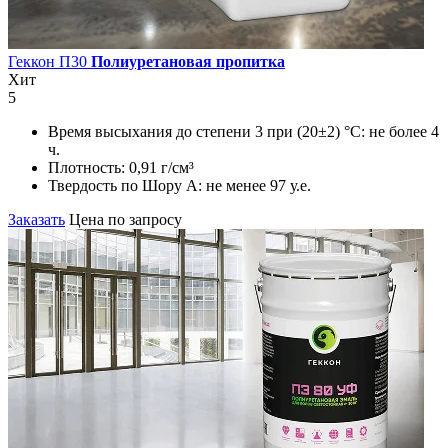
Геккон П30
Полиуретановая пропитка
Хит
5
Время высыхания до степени 3 при (20±2) °С:
не более 4
ч.
Плотность:
0,91 г/см³
Твердость по Шору А:
не менее 97 у.е.
Заказать
Цена по запросу