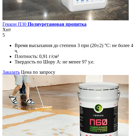
Геккон П30
Полиуретановая пропитка
Хит
5
Время высыхания до степени 3 при (20±2) °С:
не более 4
ч.
Плотность:
0,91 г/см³
Твердость по Шору А:
не менее 97 у.е.
Заказать
Цена по запросу