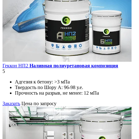
Геккон НП2
Наливная полиуретановая композиция
5
Адгезия к бетону:
>3 мПа
Твердость по Шору А:
96-98 у.е.
Прочность на разрыв, не менее:
12 мПа
Заказать
Цена по запросу