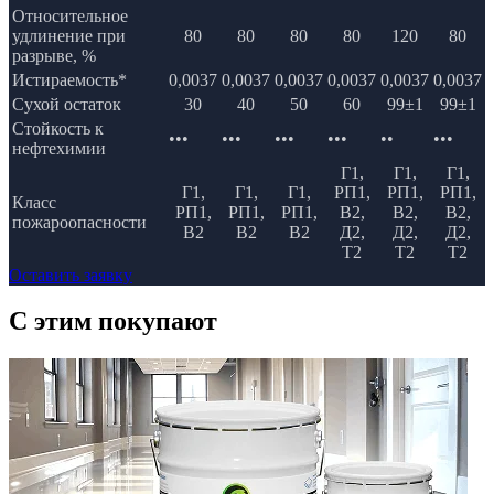
Относительное
удлинение при
80
80
80
80
120
80
разрыве, %
Истираемость*
0,0037
0,0037
0,0037
0,0037
0,0037
0,0037
Сухой остаток
30
40
50
60
99±1
99±1
Стойкость к
•••
•••
•••
•••
••
•••
нефтехимии
Г1,
Г1,
Г1,
Г1,
Г1,
Г1,
РП1,
РП1,
РП1,
Класс
РП1,
РП1,
РП1,
В2,
В2,
В2,
пожароопасности
В2
В2
В2
Д2,
Д2,
Д2,
Т2
Т2
Т2
Оставить заявку
C этим
покупают