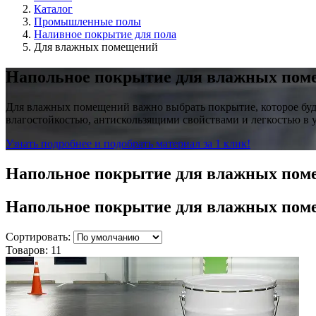
Каталог
Промышленные полы
Наливное покрытие для пола
Для влажных помещений
Напольное покрытие для влажных пом
Для влажных помещений важно выбрать покрытие, которое буд
влагостойкостью, антискользящими свойствами и легкостью в 
Узнать подробнее и подобрать материал за 1 клик!
Напольное покрытие для влажных пом
Напольное покрытие для влажных по
Сортировать:
Товаров:
11