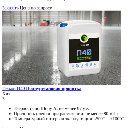
Заказать
Цена по запросу
Геккон П40
Полиуретановая пропитка
Хит
5
Твердость по Шору А:
не менее 97 у.е.
Прочность пленки при растяжении:
не менее 80 мПа
Температурный интервал эксплуатации:
-50°С... +100°С