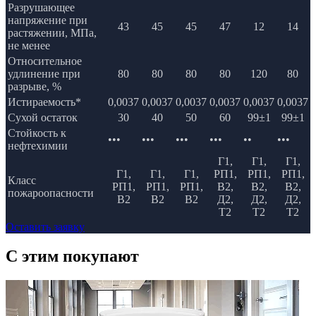
Разрушающее
напряжение при
43
45
45
47
12
14
растяжении, МПа,
не менее
Относительное
удлинение при
80
80
80
80
120
80
разрыве, %
Истираемость*
0,0037
0,0037
0,0037
0,0037
0,0037
0,0037
Сухой остаток
30
40
50
60
99±1
99±1
Стойкость к
•••
•••
•••
•••
••
•••
нефтехимии
Г1,
Г1,
Г1,
Г1,
Г1,
Г1,
РП1,
РП1,
РП1,
Класс
РП1,
РП1,
РП1,
В2,
В2,
В2,
пожароопасности
В2
В2
В2
Д2,
Д2,
Д2,
Т2
Т2
Т2
Оставить заявку
C этим
покупают