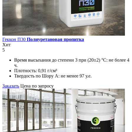
Геккон П30
Полиуретановая пропитка
Хит
5
Время высыхания до степени 3 при (20±2) °С:
не более 4
ч.
Плотность:
0,91 г/см³
Твердость по Шору А:
не менее 97 у.е.
Заказать
Цена по запросу