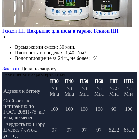
Геккон НП
Покрытие для пола в гараже Геккон НП
5
Время жизни смеси:
30 мин.
Плотность, в пределах:
1,40 г/см³
Водопоглощение за 24 ч., не более:
1%
Заказать
Цена по запросу
Технические характеристики
П30
П40
П50
П60
НП
НП2
≥3
≥3
≥3
≥3
≥2.5
≥3
Адгезия к бетону
Мпа
Мпа
Мпа
Мпа
Мпа
Мпа
Стойкость к
истиранию по
100
100
100
100
90
100
ГОСТ 20811-75, кг/
мкм, не менее
Твердость по Шору
Д через 7 суток,
97
97
97
97
52±2
65±2
усл. ед.