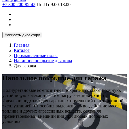
+7 800 200-85-42
Пн-Пт 9:00-18:00
Написать директору
Главная
Каталог
Промышленные полы
Наливное покрытие для пола
Для гаража
Напольное покрытие для гаража
Полиуретановые композитные покрытия создают прочную,
устойчивую к механическим нагрузкам поверхность.
Идеально подходят для гаражных помещений с интенсивной
эксплуатацией. Способны выдерживать воздействие масел,
топлива и других агрессивных веществ, сохраняя
презентабельный внешний вид при любых погодных
условиях.