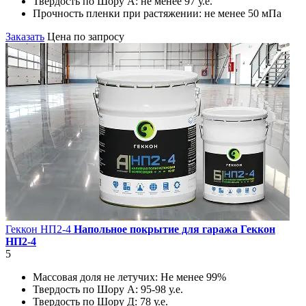
Твердость по Шору А:
не менее 97 у.е.
Прочность пленки при растяжении:
не менее 50 мПа
Заказать
Цена по запросу
Геккон НП2-4
Напольное покрытие для гаража Геккон
НП2-4
5
Массовая доля не летучих:
Не менее 99%
Твердость по Шору А:
95-98 у.е.
Твердость по Шору Д:
78 у.е.