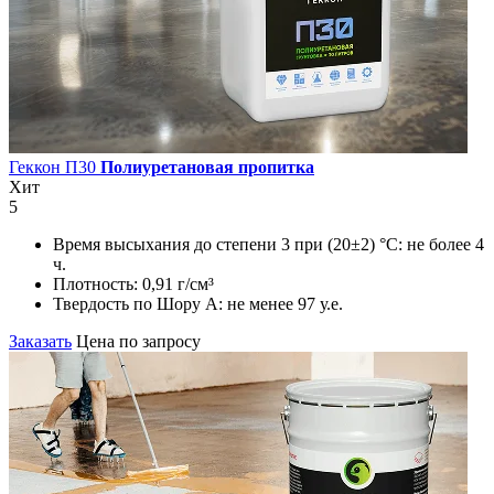
Геккон П30
Полиуретановая пропитка
Хит
5
Время высыхания до степени 3 при (20±2) °С:
не более 4
ч.
Плотность:
0,91 г/см³
Твердость по Шору А:
не менее 97 у.е.
Заказать
Цена по запросу