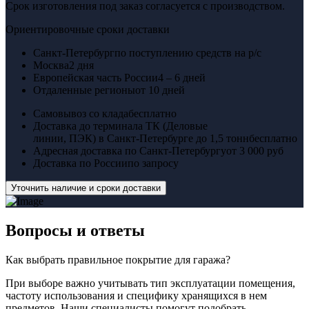
Срок изготовления под заказ согласуется с производством.
Ориентировочные сроки доставки
Санкт-Петербург
по поступлению средств на р/с
Москва
2 дня
Европейская часть России
4 – 6 дней
Отдаленные регионы
от 10 дней
Самовывоз со клада
бесплатно
Доставка до терминала ТК (Деловые
линии, ПЭК) в Санкт-Петербурге до 1,5 тонн
бесплатно
Адресная доставка по Санкт-Петербургу
от 3 000 руб
Доставка по России
по запросу
Уточнить наличие и сроки доставки
Вопросы
и ответы
Как выбрать правильное покрытие для гаража?
При выборе важно учитывать тип эксплуатации помещения,
частоту использования и специфику хранящихся в нем
предметов. Наши специалисты помогут подобрать