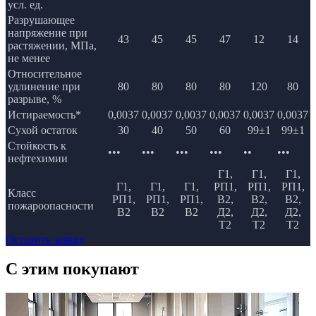
усл. ед.
Разрушающее
напряжение при
43
45
45
47
12
14
растяжении, МПа,
не менее
Относительное
удлинение при
80
80
80
80
120
80
разрыве, %
Истираемость*
0,0037
0,0037
0,0037
0,0037
0,0037
0,0037
Сухой остаток
30
40
50
60
99±1
99±1
Стойкость к
•••
•••
•••
•••
••
•••
нефтехимии
Г1,
Г1,
Г1,
Г1,
Г1,
Г1,
РП1,
РП1,
РП1,
Класс
РП1,
РП1,
РП1,
В2,
В2,
В2,
пожароопасности
В2
В2
В2
Д2,
Д2,
Д2,
Т2
Т2
Т2
Оставить заявку
C этим
покупают