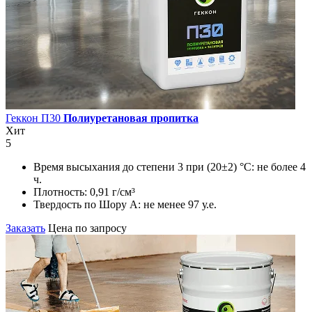
Геккон П30
Полиуретановая пропитка
Хит
5
Время высыхания до степени 3 при (20±2) °С:
не более 4
ч.
Плотность:
0,91 г/см³
Твердость по Шору А:
не менее 97 у.е.
Заказать
Цена по запросу