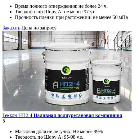
Время полного отверждения:
не более 24 ч.
Твердость по Шору А:
не менее 97 у.е.
Прочность пленки при растяжении:
не менее 50 мПа
Заказать
Цена по запросу
Геккон НП2-4
Наливная полиуретановая композиция
5
Массовая доля не летучих:
Не менее 99%
Твердость по Шору А:
95-98 у.е.