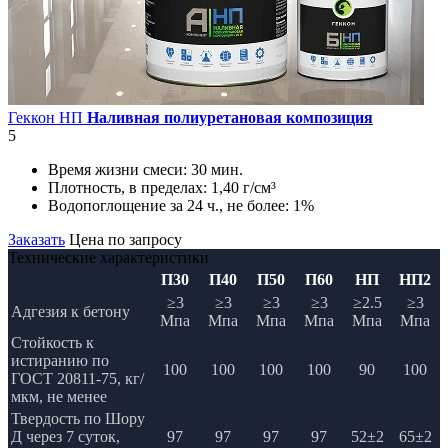
Геккон НП
Наливная полиуретановая композиция
5
Время жизни смеси:
30 мин.
Плотность, в пределах:
1,40 г/см³
Водопоглощение за 24 ч., не более:
1%
Заказать
Цена по запросу
Технические характеристики
П30
П40
П50
П60
НП
НП2
≥3
≥3
≥3
≥3
≥2.5
≥3
Адгезия к бетону
Мпа
Мпа
Мпа
Мпа
Мпа
Мпа
Стойкость к
истиранию по
100
100
100
100
90
100
ГОСТ 20811-75, кг/
мкм, не менее
Твердость по Шору
Д через 7 суток,
97
97
97
97
52±2
65±2