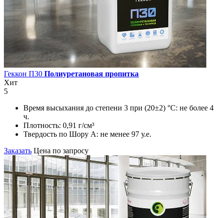
Геккон П30
Полиуретановая пропитка
Хит
5
Время высыхания до степени 3 при (20±2) °С:
не более 4
ч.
Плотность:
0,91 г/см³
Твердость по Шору А:
не менее 97 у.е.
Заказать
Цена по запросу