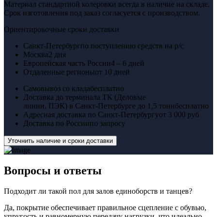
Материал стандартной колеровки всегда в наличие на складе.
Срок изготовления под заказ согласуется с производством.
Ориентировочные сроки доставки
Санкт-Петербург
по поступлению средств на р/с
Москва
2 дня
Европейская часть России
4 – 6 дней
Отдаленные регионы
от 10 дней
Самовывоз со клада
бесплатно
Доставка до терминала ТК (Деловые
линии, ПЭК) в Санкт-Петербурге до 1,5 тонн
бесплатно
Адресная доставка по Санкт-Петербургу
от 3 000 руб
Доставка по России
по запросу
Уточнить наличие и сроки доставки
Вопросы
и ответы
Подходит ли такой пол для залов единоборств и танцев?
Да, покрытие обеспечивает правильное сцепление с обувью,
упругость и равномерную передачу нагрузки, что идеально