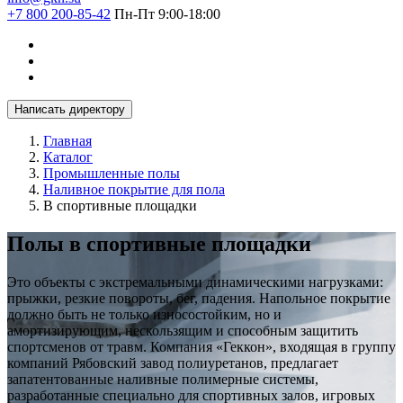
+7 800 200-85-42
Пн-Пт 9:00-18:00
Написать директору
Главная
Каталог
Промышленные полы
Наливное покрытие для пола
В спортивные площадки
Полы в спортивные площадки
Это объекты с экстремальными динамическими нагрузками:
прыжки, резкие повороты, бег, падения. Напольное покрытие
должно быть не только износостойким, но и
амортизирующим, нескользящим и способным защитить
спортсменов от травм. Компания «Геккон», входящая в группу
компаний Рябовский завод полиуретанов, предлагает
запатентованные наливные полимерные системы,
разработанные специально для спортивных залов, игровых