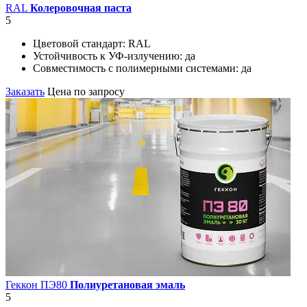
RAL
Колеровочная паста
5
Цветовой стандарт:
RAL
Устойчивость к УФ-излучению:
да
Совместимость с полимерными системами:
да
Заказать
Цена по запросу
Геккон ПЭ80
Полиуретановая эмаль
5