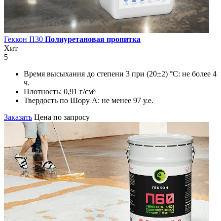
Геккон П30
Полиуретановая пропитка
Хит
5
Время высыхания до степени 3 при (20±2) °С:
не более 4
ч.
Плотность:
0,91 г/см³
Твердость по Шору А:
не менее 97 у.е.
Заказать
Цена по запросу