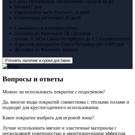
Санкт-Петербург
по поступлению средств на р/с
Москва
2 дня
Европейская часть России
4 – 6 дней
Отдаленные регионы
от 10 дней
Самовывоз со клада
бесплатно
Доставка до терминала ТК (Деловые
линии, ПЭК) в Санкт-Петербурге до 1,5 тонн
бесплатно
Адресная доставка по Санкт-Петербургу
от 3 000 руб
Доставка по России
по запросу
Уточнить наличие и сроки доставки
Вопросы
и ответы
Можно ли использовать покрытие с подогревом?
Да, многие виды покрытий совместимы с тёплыми полами и
подходят для круглогодичного использования.
Какое покрытие выбрать для игровой зоны?
Лучше использовать мягкие и эластичные материалы с
нескользящей поверхностью и амортизирующим эффектом.