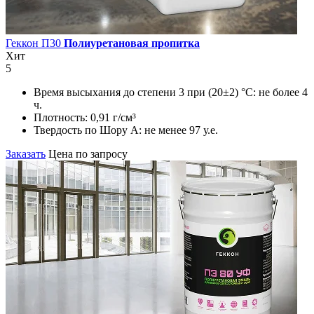
Геккон П30
Полиуретановая пропитка
Хит
5
Время высыхания до степени 3 при (20±2) °С:
не более 4
ч.
Плотность:
0,91 г/см³
Твердость по Шору А:
не менее 97 у.е.
Заказать
Цена по запросу