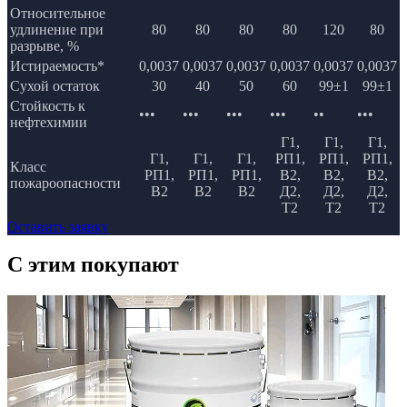
Относительное
удлинение при
80
80
80
80
120
80
разрыве, %
Истираемость*
0,0037
0,0037
0,0037
0,0037
0,0037
0,0037
Сухой остаток
30
40
50
60
99±1
99±1
Стойкость к
•••
•••
•••
•••
••
•••
нефтехимии
Г1,
Г1,
Г1,
Г1,
Г1,
Г1,
РП1,
РП1,
РП1,
Класс
РП1,
РП1,
РП1,
В2,
В2,
В2,
пожароопасности
В2
В2
В2
Д2,
Д2,
Д2,
Т2
Т2
Т2
Оставить заявку
C этим
покупают