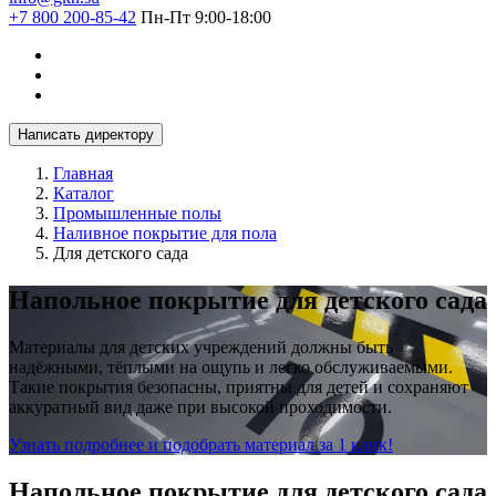
+7 800 200-85-42
Пн-Пт 9:00-18:00
Написать директору
Главная
Каталог
Промышленные полы
Наливное покрытие для пола
Для детского сада
Напольное покрытие для детского сада
Материалы для детских учреждений должны быть
надёжными, тёплыми на ощупь и легко обслуживаемыми.
Такие покрытия безопасны, приятны для детей и сохраняют
аккуратный вид даже при высокой проходимости.
Узнать подробнее и подобрать материал за 1 клик!
Напольное покрытие для детского сада