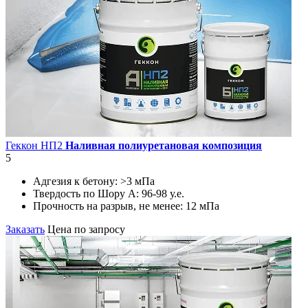
Геккон НП2
Наливная полиуретановая композиция
5
Адгезия к бетону:
>3 мПа
Твердость по Шору А:
96-98 у.е.
Прочность на разрыв, не менее:
12 мПа
Заказать
Цена по запросу