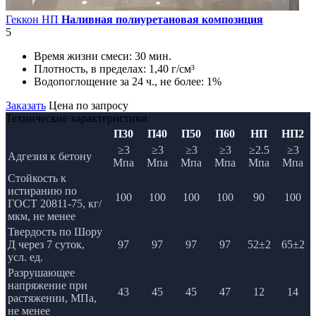
Геккон НП
Наливная полиуретановая композиция
5
Время жизни смеси:
30 мин.
Плотность, в пределах:
1,40 г/см³
Водопоглощение за 24 ч., не более:
1%
Заказать
Цена по запросу
Технические характеристики
П30
П40
П50
П60
НП
НП2
≥3
≥3
≥3
≥3
≥2.5
≥3
Адгезия к бетону
Мпа
Мпа
Мпа
Мпа
Мпа
Мпа
Стойкость к
истиранию по
100
100
100
100
90
100
ГОСТ 20811-75, кг/
мкм, не менее
Твердость по Шору
Д через 7 суток,
97
97
97
97
52±2
65±2
усл. ед.
Разрушающее
напряжение при
43
45
45
47
12
14
растяжении, МПа,
не менее