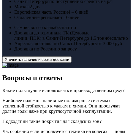
Санкт-Петербург
по поступлению средств на р/с
Москва
2 дня
Европейская часть России
4 – 6 дней
Отдаленные регионы
от 10 дней
Самовывоз со клада
бесплатно
Доставка до терминала ТК (Деловые
линии, ПЭК) в Санкт-Петербурге до 1,5 тонн
бесплатно
Адресная доставка по Санкт-Петербургу
от 3 000 руб
Доставка по России
по запросу
Уточнить наличие и сроки доставки
Вопросы
и ответы
Какие полы лучше использовать в производственном цеху?
Наиболее надёжны наливные полимерные системы с
усиленной стойкостью к ударам и химии. Они прослужат
долгие годы даже при круглосуточной эксплуатации.
Подходят ли такие покрытия для складских зон?
Да, особенно если используется техника на колёсах — полы