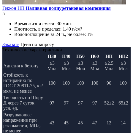
Геккон НП
Наливная полиуретановая композиция
5
Время жизни смеси:
30 мин.
Плотность, в пределах:
1,40 г/см³
Водопоглощение за 24 ч., не более:
1%
Заказать
Цена по запросу
Технические характеристики
П30
П40
П50
П60
НП
НП2
≥3
≥3
≥3
≥3
≥2.5
≥3
Адгезия к бетону
Мпа
Мпа
Мпа
Мпа
Мпа
Мпа
Стойкость к
истиранию по
100
100
100
100
90
100
ГОСТ 20811-75, кг/
мкм, не менее
Твердость по Шору
Д через 7 суток,
97
97
97
97
52±2
65±2
усл. ед.
Разрушающее
напряжение при
43
45
45
47
12
14
растяжении, МПа,
не менее