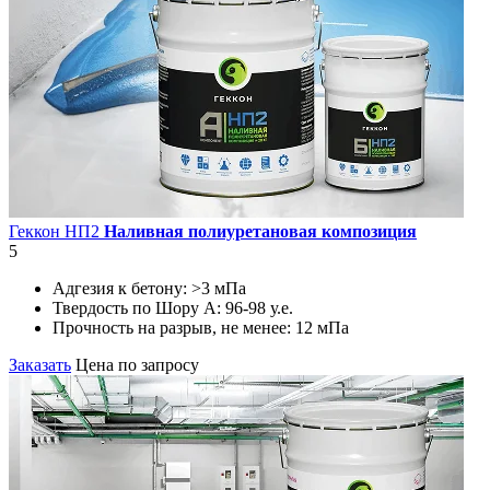
Геккон НП2
Наливная полиуретановая композиция
5
Адгезия к бетону:
>3 мПа
Твердость по Шору А:
96-98 у.е.
Прочность на разрыв, не менее:
12 мПа
Заказать
Цена по запросу