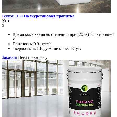
Геккон П30
Полиуретановая пропитка
Хит
5
Время высыхания до степени 3 при (20±2) °С:
не более 4
ч.
Плотность:
0,91 г/см³
Твердость по Шору А:
не менее 97 у.е.
Заказать
Цена по запросу