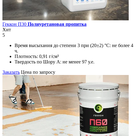
Геккон П30
Полиуретановая пропитка
Хит
5
Время высыхания до степени 3 при (20±2) °С:
не более 4
ч.
Плотность:
0,91 г/см³
Твердость по Шору А:
не менее 97 у.е.
Заказать
Цена по запросу