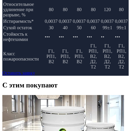
Относительное
удлинение при
80
80
80
80
120
80
разрыве, %
Истираемость*
0,0037
0,0037
0,0037
0,0037
0,0037
0,0037
Сухой остаток
30
40
50
60
99±1
99±1
Стойкость к
•••
•••
•••
•••
••
•••
нефтехимии
Г1,
Г1,
Г1,
Г1,
Г1,
Г1,
РП1,
РП1,
РП1,
Класс
РП1,
РП1,
РП1,
В2,
В2,
В2,
пожароопасности
В2
В2
В2
Д2,
Д2,
Д2,
Т2
Т2
Т2
Оставить заявку
C этим
покупают