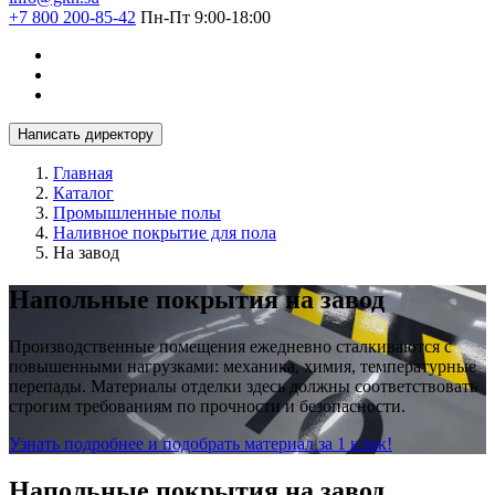
+7 800 200-85-42
Пн-Пт 9:00-18:00
Написать директору
Главная
Каталог
Промышленные полы
Наливное покрытие для пола
На завод
Напольные покрытия на завод
Производственные помещения ежедневно сталкиваются с
повышенными нагрузками: механика, химия, температурные
перепады. Материалы отделки здесь должны соответствовать
строгим требованиям по прочности и безопасности.
Узнать подробнее и подобрать материал за 1 клик!
Напольные покрытия на завод