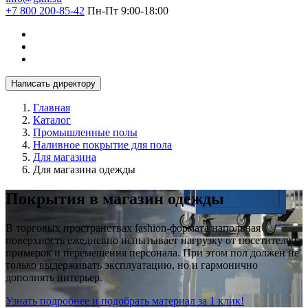
+7 800 200-85-42
Пн-Пт 9:00-18:00
Написать директору
Главная
Каталог
Промышленные полы
Наливное покрытие для пола
Для магазина
Для магазина одежды
Покрытия в магазин одежды
В торговых пространствах fashion-формата напольная
поверхность ежедневно испытывает нагрузку от посетителей,
примерок и перемещения персонала. При этом пол должен не
только выдерживать эксплуатацию, но и гармонично
дополнять интерьер.
Узнать подробнее и подобрать материал за 1 клик!