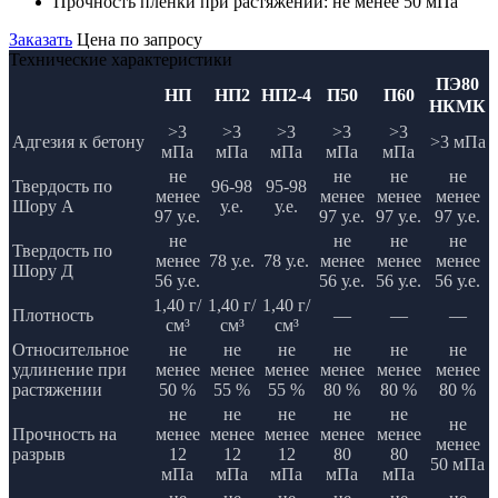
Прочность пленки при растяжении:
не менее 50 мПа
Заказать
Цена по запросу
Технические характеристики
ПЭ80
НП
НП2
НП2-4
П50
П60
НКМК
>3
>3
>3
>3
>3
Адгезия к бетону
>3 мПа
мПа
мПа
мПа
мПа
мПа
не
не
не
не
Твердость по
96-98
95-98
менее
менее
менее
менее
Шору А
у.е.
у.е.
97 у.е.
97 у.е.
97 у.е.
97 у.е.
не
не
не
не
Твердость по
менее
78 у.е.
78 у.е.
менее
менее
менее
Шору Д
56 у.е.
56 у.е.
56 у.е.
56 у.е.
1,40 г/
1,40 г/
1,40 г/
Плотность
—
—
—
см³
см³
см³
Относительное
не
не
не
не
не
не
удлинение при
менее
менее
менее
менее
менее
менее
растяжении
50 %
55 %
55 %
80 %
80 %
80 %
не
не
не
не
не
не
Прочность на
менее
менее
менее
менее
менее
менее
разрыв
12
12
12
80
80
50 мПа
мПа
мПа
мПа
мПа
мПа