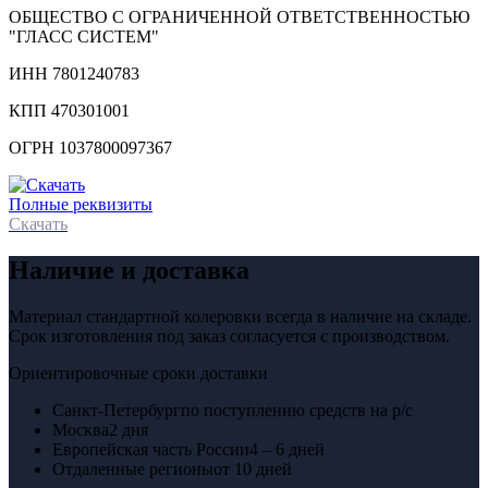
ОБЩЕСТВО С ОГРАНИЧЕННОЙ ОТВЕТСТВЕННОСТЬЮ
"ГЛАСС СИСТЕМ"
ИНН 7801240783
КПП 470301001
ОГРН 1037800097367
Полные реквизиты
Скачать
Наличие и доставка
Материал стандартной колеровки всегда в наличие на складе.
Срок изготовления под заказ согласуется с производством.
Ориентировочные сроки доставки
Санкт-Петербург
по поступлению средств на р/с
Москва
2 дня
Европейская часть России
4 – 6 дней
Отдаленные регионы
от 10 дней