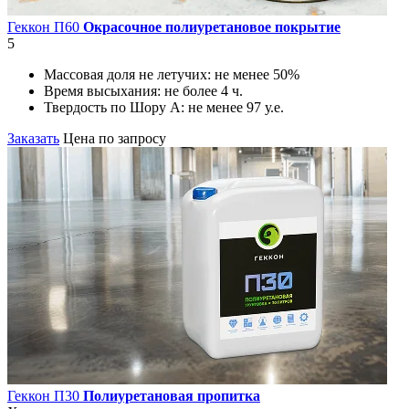
Геккон П60
Окрасочное полиуретановое покрытие
5
Массовая доля не летучих:
не менее 50%
Время высыхания:
не более 4 ч.
Твердость по Шору А:
не менее 97 у.е.
Заказать
Цена по запросу
Геккон П30
Полиуретановая пропитка