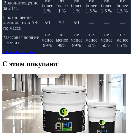
не
не
не
не
не
не
Водопоглощение
более
более
более
более
более
более
за 24 ч.
1 %
1 %
1 %
1,5 %
1,5 %
1,5 %
Соотношение
компонентов А:Б
5:1
5:1
5:1
—
—
—
по массе
не
не
не
не
не
не
Массовая доля не
менее
менее
менее
менее
менее
менее
летучих
99%
99%
99%
50 %
50 %
85 %
Оставить заявку
C этим
покупают