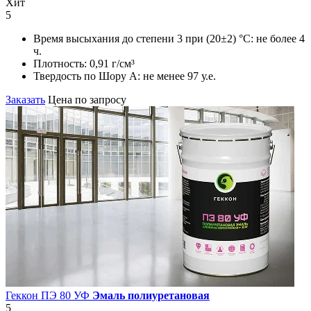
Хит
5
Время высыхания до степени 3 при (20±2) °С:
не более 4
ч.
Плотность:
0,91 г/см³
Твердость по Шору А:
не менее 97 у.е.
Заказать
Цена по запросу
Геккон ПЭ 80 УФ
Эмаль полиуретановая
5