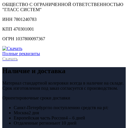
ОБЩЕСТВО С ОГРАНИЧЕННОЙ ОТВЕТСТВЕННОСТЬЮ
"ГЛАСС СИСТЕМ"
ИНН 7801240783
КПП 470301001
ОГРН 1037800097367
Полные реквизиты
Скачать
Наличие и доставка
Материал стандартной колеровки всегда в наличие на складе.
Срок изготовления под заказ согласуется с производством.
Ориентировочные сроки доставки
Санкт-Петербург
по поступлению средств на р/с
Москва
2 дня
Европейская часть России
4 – 6 дней
Отдаленные регионы
от 10 дней