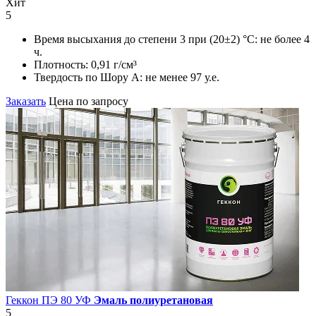
Хит
5
Время высыхания до степени 3 при (20±2) °С:
не более 4
ч.
Плотность:
0,91 г/см³
Твердость по Шору А:
не менее 97 у.е.
Заказать
Цена по запросу
Геккон ПЭ 80 УФ
Эмаль полиуретановая
5