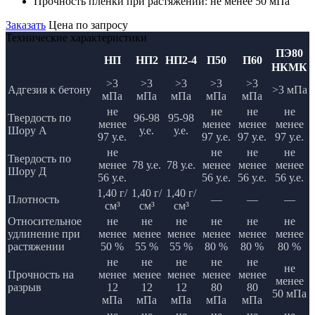
Прочность пленки при растяжении:
не менее 50 мПа
Заказать
Цена по запросу
Технические характеристики
ПЭ80
НП
НП2
НП2-4
П50
П60
НКМК
>3
>3
>3
>3
>3
Адгезия к бетону
>3 мПа
мПа
мПа
мПа
мПа
мПа
не
не
не
не
Твердость по
96-98
95-98
менее
менее
менее
менее
Шору А
у.е.
у.е.
97 у.е.
97 у.е.
97 у.е.
97 у.е.
не
не
не
не
Твердость по
менее
78 у.е.
78 у.е.
менее
менее
менее
Шору Д
56 у.е.
56 у.е.
56 у.е.
56 у.е.
1,40 г/
1,40 г/
1,40 г/
Плотность
—
—
—
см³
см³
см³
Относительное
не
не
не
не
не
не
удлинение при
менее
менее
менее
менее
менее
менее
растяжении
50 %
55 %
55 %
80 %
80 %
80 %
не
не
не
не
не
не
Прочность на
менее
менее
менее
менее
менее
менее
разрыв
12
12
12
80
80
50 мПа
мПа
мПа
мПа
мПа
мПа