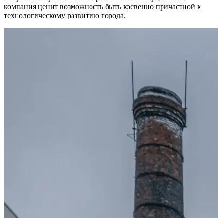
компания ценит возможность быть косвенно причастной к
технологическому развитию города.