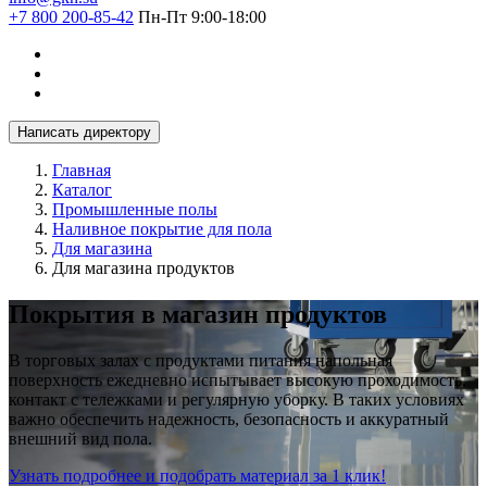
+7 800 200-85-42
Пн-Пт 9:00-18:00
Написать директору
Главная
Каталог
Промышленные полы
Наливное покрытие для пола
Для магазина
Для магазина продуктов
Покрытия в магазин продуктов
В торговых залах с продуктами питания напольная
поверхность ежедневно испытывает высокую проходимость,
контакт с тележками и регулярную уборку. В таких условиях
важно обеспечить надежность, безопасность и аккуратный
внешний вид пола.
Узнать подробнее и подобрать материал за 1 клик!