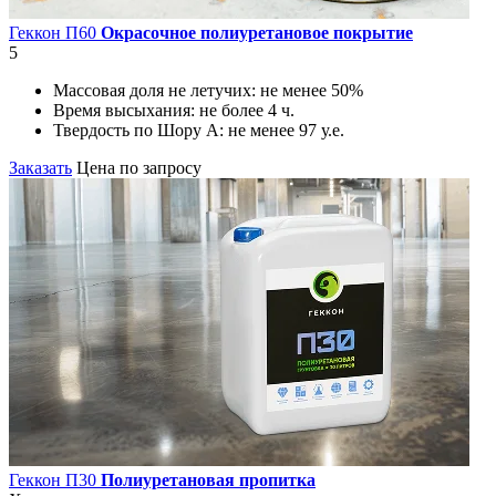
Геккон П60
Окрасочное полиуретановое покрытие
5
Массовая доля не летучих:
не менее 50%
Время высыхания:
не более 4 ч.
Твердость по Шору А:
не менее 97 у.е.
Заказать
Цена по запросу
Геккон П30
Полиуретановая пропитка