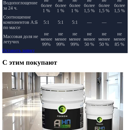
не
не
не
не
не
не
Водопоглощение
более
более
более
более
более
более
за 24 ч.
1 %
1 %
1 %
1,5 %
1,5 %
1,5 %
Соотношение
компонентов А:Б
5:1
5:1
5:1
—
—
—
по массе
не
не
не
не
не
не
Массовая доля не
менее
менее
менее
менее
менее
менее
летучих
99%
99%
99%
50 %
50 %
85 %
Оставить заявку
C этим
покупают