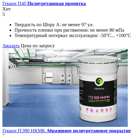
Геккон П40
Полиуретановая пропитка
Хит
5
Твердость по Шору А:
не менее 97 у.е.
Прочность пленки при растяжении:
не менее 80 мПа
Температурный интервал эксплуатации:
-50°С... +100°С
Заказать
Цена по запросу
Геккон ПЭ80 НКМК
Абразивное полиуретановое покрытие