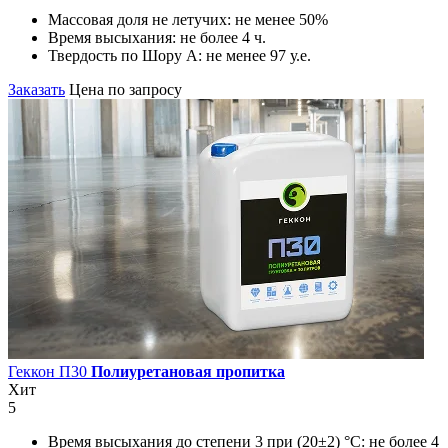
Массовая доля не летучих:
не менее 50%
Время высыхания:
не более 4 ч.
Твердость по Шору А:
не менее 97 у.е.
Заказать
Цена по запросу
Геккон П30
Полиуретановая пропитка
Хит
5
Время высыхания до степени 3 при (20±2) °С:
не более 4