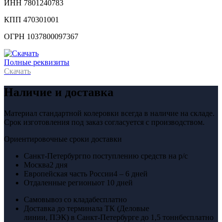
ИНН 7801240783
КПП 470301001
ОГРН 1037800097367
Полные реквизиты
Скачать
Наличие и доставка
Материал стандартной колеровки всегда в наличие на складе.
Срок изготовления под заказ согласуется с производством.
Ориентировочные сроки доставки
Санкт-Петербург
по поступлению средств на р/с
Москва
2 дня
Европейская часть России
4 – 6 дней
Отдаленные регионы
от 10 дней
Самовывоз со клада
бесплатно
Доставка до терминала ТК (Деловые
линии, ПЭК) в Санкт-Петербурге до 1,5 тонн
бесплатно