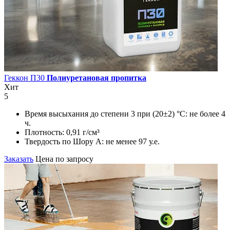
Геккон П30
Полиуретановая пропитка
Хит
5
Время высыхания до степени 3 при (20±2) °С:
не более 4
ч.
Плотность:
0,91 г/см³
Твердость по Шору А:
не менее 97 у.е.
Заказать
Цена по запросу