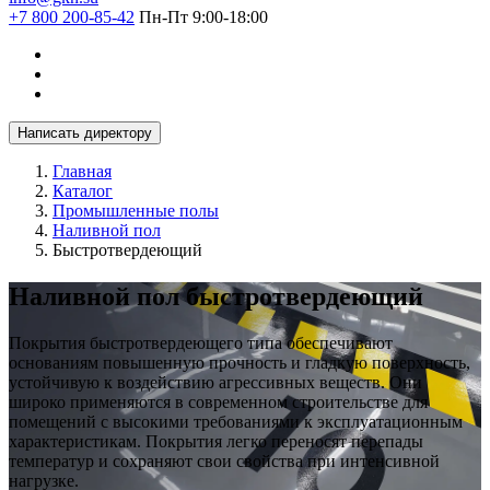
+7 800 200-85-42
Пн-Пт 9:00-18:00
Написать директору
Главная
Каталог
Промышленные полы
Наливной пол
Быстротвердеющий
Наливной пол быстротвердеющий
Покрытия быстротвердеющего типа обеспечивают
основаниям повышенную прочность и гладкую поверхность,
устойчивую к воздействию агрессивных веществ. Они
широко применяются в современном строительстве для
помещений с высокими требованиями к эксплуатационным
характеристикам. Покрытия легко переносят перепады
температур и сохраняют свои свойства при интенсивной
нагрузке.