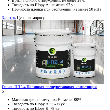
Время полного отверждения:
не более 24 ч.
Твердость по Шору А:
не менее 97 у.е.
Прочность пленки при растяжении:
не менее 50 мПа
Заказать
Цена по запросу
Геккон НП2-4
Наливная полиуретановая композиция
5
Массовая доля не летучих:
Не менее 99%
Твердость по Шору А:
95-98 у.е.
Твердость по Шору Д:
78 у.е.