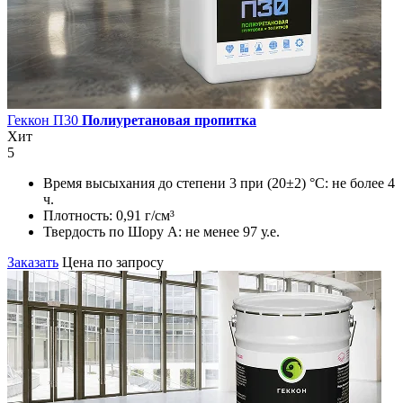
Геккон П30
Полиуретановая пропитка
Хит
5
Время высыхания до степени 3 при (20±2) °С:
не более 4
ч.
Плотность:
0,91 г/см³
Твердость по Шору А:
не менее 97 у.е.
Заказать
Цена по запросу