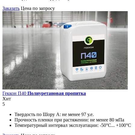
Заказать
Цена по запросу
Геккон П40
Полиуретановая пропитка
Хит
5
Твердость по Шору А:
не менее 97 у.е.
Прочность пленки при растяжении:
не менее 80 мПа
Температурный интервал эксплуатации:
-50°С... +100°С