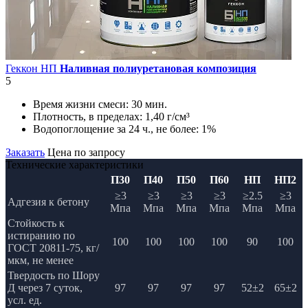
Геккон НП
Наливная полиуретановая композиция
5
Время жизни смеси:
30 мин.
Плотность, в пределах:
1,40 г/см³
Водопоглощение за 24 ч., не более:
1%
Заказать
Цена по запросу
Технические характеристики
П30
П40
П50
П60
НП
НП2
≥3
≥3
≥3
≥3
≥2.5
≥3
Адгезия к бетону
Мпа
Мпа
Мпа
Мпа
Мпа
Мпа
Стойкость к
истиранию по
100
100
100
100
90
100
ГОСТ 20811-75, кг/
мкм, не менее
Твердость по Шору
Д через 7 суток,
97
97
97
97
52±2
65±2
усл. ед.