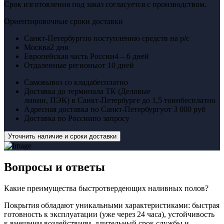
Срок изготовления под заказ согласуется с производством.
Ориентировочные сроки доставки
Санкт-Петербург
по поступлению средств на р/с
Москва
2 дня
Европейская часть России
4 – 6 дней
Отдаленные регионы
от 10 дней
Самовывоз со клада
бесплатно
Доставка до терминала ТК (Деловые
линии, ПЭК) в Санкт-Петербурге до 1,5 тонн
бесплатно
Адресная доставка по Санкт-Петербургу
от 3 000 руб
Доставка по России
по запросу
Уточнить наличие и сроки доставки
Вопросы
и ответы
Какие преимущества быстротвердеющих наливных полов?
Покрытия обладают уникальными характеристиками: быстрая
готовность к эксплуатации (уже через 24 часа), устойчивость
к внешним воздействиям, длительный срок службы и