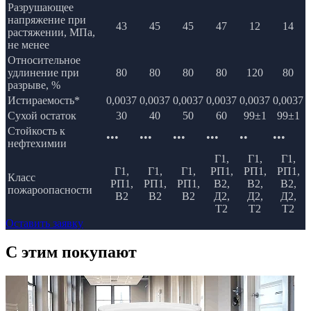
Разрушающее
напряжение при
43
45
45
47
12
14
растяжении, МПа,
не менее
Относительное
удлинение при
80
80
80
80
120
80
разрыве, %
Истираемость*
0,0037
0,0037
0,0037
0,0037
0,0037
0,0037
Сухой остаток
30
40
50
60
99±1
99±1
Стойкость к
•••
•••
•••
•••
••
•••
нефтехимии
Г1,
Г1,
Г1,
Г1,
Г1,
Г1,
РП1,
РП1,
РП1,
Класс
РП1,
РП1,
РП1,
В2,
В2,
В2,
пожароопасности
В2
В2
В2
Д2,
Д2,
Д2,
Т2
Т2
Т2
Оставить заявку
C этим
покупают