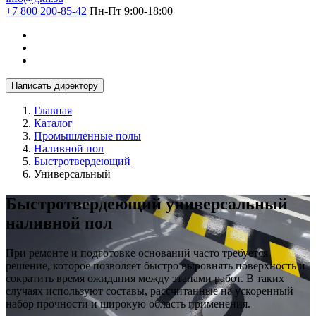
+7 800 200-85-42
Пн-Пт 9:00-18:00
Написать директору
Главная
Каталог
Промышленные полы
Наливной пол
Быстротвердеющий
Универсальный
Быстротвердеющий универсальный
наливной пол
При ремонте и подготовке оснований часто требуется
решение, которое позволяет быстро выровнять поверхность и
сократить время ожидания между этапами работ. В таких
случаях используют составы, рассчитанные на ускоренный
набор прочности и широкую область применения.