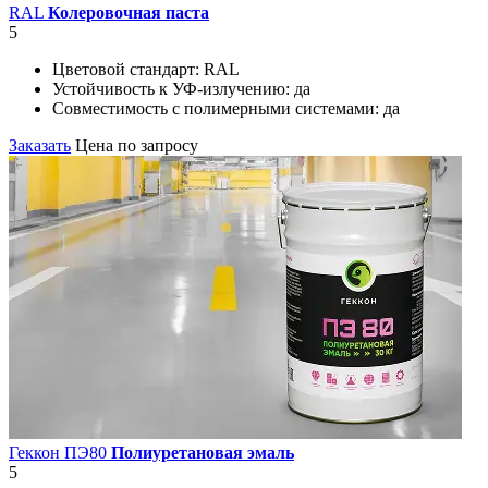
RAL
Колеровочная паста
5
Цветовой стандарт:
RAL
Устойчивость к УФ-излучению:
да
Совместимость с полимерными системами:
да
Заказать
Цена по запросу
Геккон ПЭ80
Полиуретановая эмаль
5