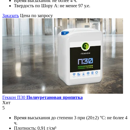
Время высыхания:
не более 4 ч.
Твердость по Шору А:
не менее 97 у.е.
Заказать
Цена по запросу
Геккон П30
Полиуретановая пропитка
Хит
5
Время высыхания до степени 3 при (20±2) °С:
не более 4
ч.
Плотность:
0,91 г/см³