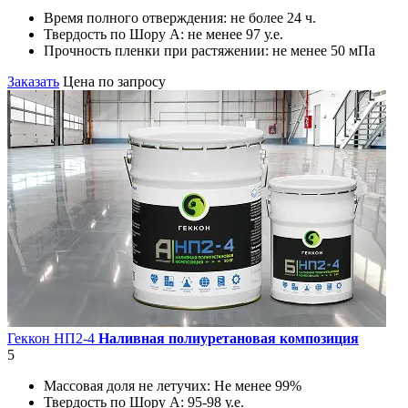
Время полного отверждения:
не более 24 ч.
Твердость по Шору А:
не менее 97 у.е.
Прочность пленки при растяжении:
не менее 50 мПа
Заказать
Цена по запросу
Геккон НП2-4
Наливная полиуретановая композиция
5
Массовая доля не летучих:
Не менее 99%
Твердость по Шору А:
95-98 у.е.