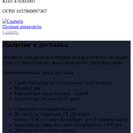
КПП 470301001
ОГРН 1037800097367
Полные реквизиты
Скачать
Наличие и доставка
Материал стандартной колеровки всегда в наличие на складе.
Срок изготовления под заказ согласуется с производством.
Ориентировочные сроки доставки
Санкт-Петербург
по поступлению средств на р/с
Москва
2 дня
Европейская часть России
4 – 6 дней
Отдаленные регионы
от 10 дней
Самовывоз со клада
бесплатно
Доставка до терминала ТК (Деловые
линии, ПЭК) в Санкт-Петербурге до 1,5 тонн
бесплатно
Адресная доставка по Санкт-Петербургу
от 3 000 руб
Доставка по России
по запросу