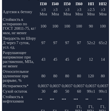
П30
П40
П50
П60
НП
НП2
≥3
≥3
≥3
≥3
≥2.5
≥3
Адгезия к бетону
Мпа
Мпа
Мпа
Мпа
Мпа
Мпа
Стойкость к
истиранию по
100
100
100
100
90
100
ГОСТ 20811-75, кг/
мкм, не менее
Твердость по Шору
Д через 7 суток,
97
97
97
97
52±2
65±2
усл. ед.
Разрушающее
напряжение при
43
45
45
47
12
14
растяжении, МПа,
не менее
Относительное
удлинение при
80
80
80
80
120
80
разрыве, %
Истираемость*
0,0037
0,0037
0,0037
0,0037
0,0037
0,0037
Сухой остаток
30
40
50
60
99±1
99±1
Стойкость к
•••
•••
•••
•••
••
•••
нефтехимии
Г1,
Г1,
Г1,