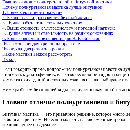
Главное отличие полиуретановой и битумной мастики
Почему полиуретановая мастика лучше битумной
1. Более эластичное покрытие
2. Бесшовная гидроизоляция без слабых мест
3. Лучше работает на сложных участках
4. Выше стойкость к ультрафиолету и погодной нагрузке
5. Лучше адгезия и стабильность на разных основаниях
6. Более современное решение для B2B-объектов
Что это значит для кровли на практике
Что лучше для ремонта кровли
Какие мастики Геккон рассмотреть
Вывод
Если говорить прямо, вопрос «чем полиуретановая мастика луч
стойкость к ультрафиолету, качество бесшовной гидроизоляци
коммерческих зданий и сложных узлов все чаще выбирают име
Ниже разберем без лишней воды, полиуретановая или битумная 
Главное отличие полиуретановой и бит
Битумная мастика — это привычное решение, которое много лет
рабочим вариантом. Но если смотреть на современные требован
технологичнее и надежнее.