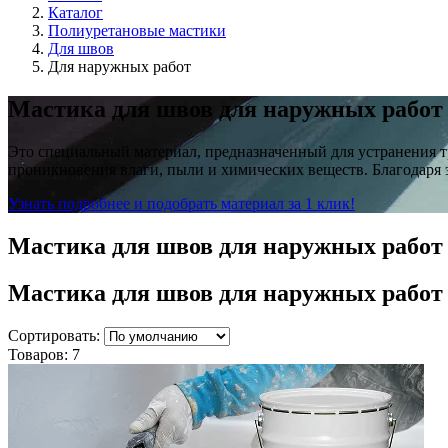
Каталог
Полиуретановые мастики
Для швов
Для наружных работ
Мастика для швов для наружных работ
Это специальный материал, предназначенный для устранения т
проникновения влаги, пыли и химических веществ. Благодаря 
Узнать подробнее и подобрать материал за 1 клик!
Мастика для швов для наружных работ
Мастика для швов для наружных рабо
Сортировать:
Товаров:
7