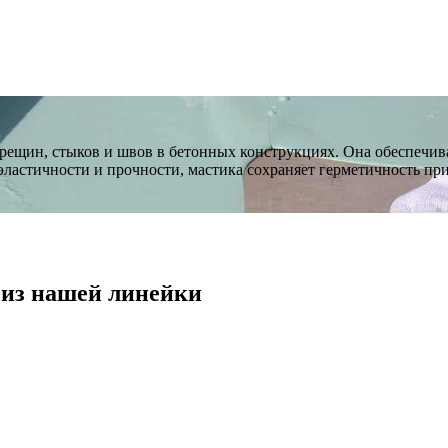
рещин, стыков и швов в бетонных конструкциях. Она обеспечив
эластичности и прочности, мастика сохраняет герметичность пр
т
из нашей линейки