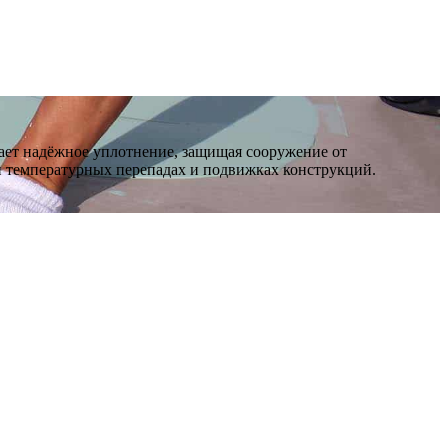
ает надёжное уплотнение, защищая сооружение от
и температурных перепадах и подвижках конструкций.