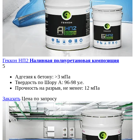
Геккон НП2
Наливная полиуретановая композиция
5
Адгезия к бетону:
>3 мПа
Твердость по Шору А:
96-98 у.е.
Прочность на разрыв, не менее:
12 мПа
Заказать
Цена по запросу