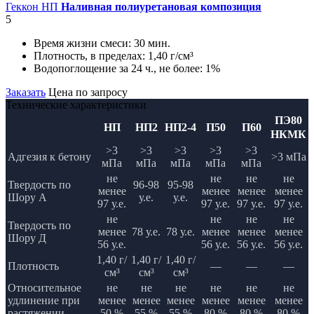
Геккон НП
Наливная полиуретановая композиция
5
Время жизни смеси:
30 мин.
Плотность, в пределах:
1,40 г/см³
Водопоглощение за 24 ч., не более:
1%
Заказать
Цена по запросу
Технические характеристики
ПЭ80
НП
НП2
НП2-4
П50
П60
НКМК
>3
>3
>3
>3
>3
Адгезия к бетону
>3 мПа
мПа
мПа
мПа
мПа
мПа
не
не
не
не
Твердость по
96-98
95-98
менее
менее
менее
менее
Шору А
у.е.
у.е.
97 у.е.
97 у.е.
97 у.е.
97 у.е.
не
не
не
не
Твердость по
менее
78 у.е.
78 у.е.
менее
менее
менее
Шору Д
56 у.е.
56 у.е.
56 у.е.
56 у.е.
1,40 г/
1,40 г/
1,40 г/
Плотность
—
—
—
см³
см³
см³
Относительное
не
не
не
не
не
не
удлинение при
менее
менее
менее
менее
менее
менее
растяжении
50 %
55 %
55 %
80 %
80 %
80 %