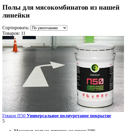
Полы для мясокомбинатов
из нашей
линейки
Сортировать:
Товаров:
11
Геккон П50
Универсальное полиуретаное покрытие
5
Массовая доля не летучих:
не менее 50%