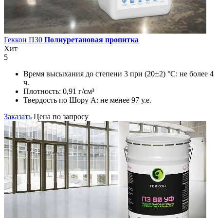
Геккон П30
Полиуретановая пропитка
Хит
5
Время высыхания до степени 3 при (20±2) °С:
не более 4
ч.
Плотность:
0,91 г/см³
Твердость по Шору А:
не менее 97 у.е.
Заказать
Цена по запросу