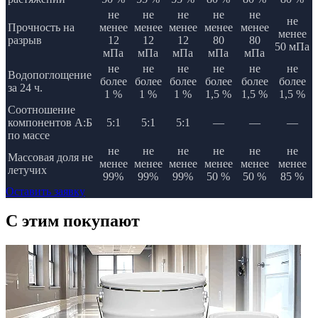
не
не
не
не
не
не
Прочность на
менее
менее
менее
менее
менее
менее
разрыв
12
12
12
80
80
50 мПа
мПа
мПа
мПа
мПа
мПа
не
не
не
не
не
не
Водопоглощение
более
более
более
более
более
более
за 24 ч.
1 %
1 %
1 %
1,5 %
1,5 %
1,5 %
Соотношение
компонентов А:Б
5:1
5:1
5:1
—
—
—
по массе
не
не
не
не
не
не
Массовая доля не
менее
менее
менее
менее
менее
менее
летучих
99%
99%
99%
50 %
50 %
85 %
Оставить заявку
C этим
покупают