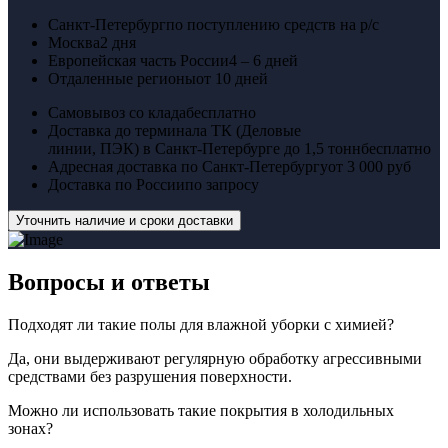
Санкт-Петербург
по поступлению средств на р/с
Москва
2 дня
Европейская часть России
4 – 6 дней
Отдаленные регионы
от 10 дней
Самовывоз со клада
бесплатно
Доставка до терминала ТК (Деловые
линии, ПЭК) в Санкт-Петербурге до 1,5 тонн
бесплатно
Адресная доставка по Санкт-Петербургу
от 3 000 руб
Доставка по России
по запросу
Уточнить наличие и сроки доставки
Вопросы
и ответы
Подходят ли такие полы для влажной уборки с химией?
Да, они выдерживают регулярную обработку агрессивными
средствами без разрушения поверхности.
Можно ли использовать такие покрытия в холодильных
зонах?