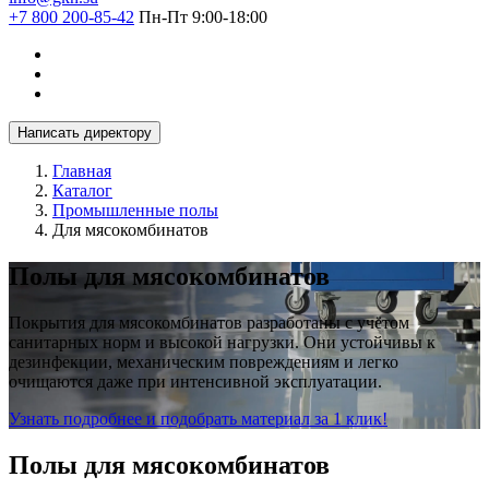
+7 800 200-85-42
Пн-Пт 9:00-18:00
Написать директору
Главная
Каталог
Промышленные полы
Для мясокомбинатов
Полы для мясокомбинатов
Покрытия для мясокомбинатов разработаны с учётом
санитарных норм и высокой нагрузки. Они устойчивы к
дезинфекции, механическим повреждениям и легко
очищаются даже при интенсивной эксплуатации.
Узнать подробнее и подобрать материал за 1 клик!
Полы для мясокомбинатов