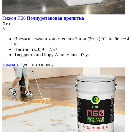
Геккон П30
Полиуретановая пропитка
Хит
5
Время высыхания до степени 3 при (20±2) °С:
не более 4
ч.
Плотность:
0,91 г/см³
Твердость по Шору А:
не менее 97 у.е.
Заказать
Цена по запросу