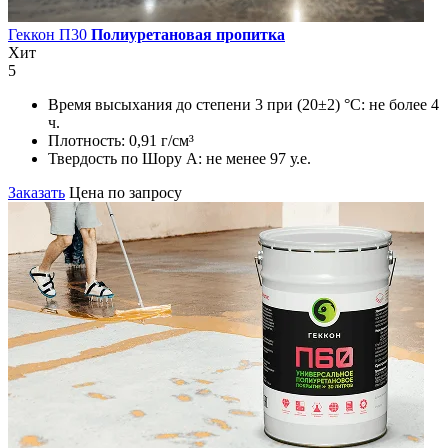
Геккон П30
Полиуретановая пропитка
Хит
5
Время высыхания до степени 3 при (20±2) °С:
не более 4
ч.
Плотность:
0,91 г/см³
Твердость по Шору А:
не менее 97 у.е.
Заказать
Цена по запросу