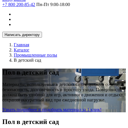
+7 800 200-85-42
Пн-Пт 9:00-18:00
Написать директору
Главная
Каталог
Промышленные полы
В детский сад
Пол в детский сад
Материалы, используемые в детских садах, должны сочетать
безопасность, долговечность и простоту ухода. Поверхность
должна быть удобной для игр, активного движения и отдыха,
сохраняя аккуратный вид при ежедневной нагрузке.
Узнать подробнее и подобрать материал за 1 клик!
Пол в детский сад