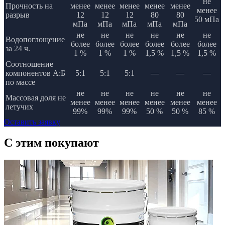
не
Прочность на
менее
менее
менее
менее
менее
менее
разрыв
12
12
12
80
80
50 мПа
мПа
мПа
мПа
мПа
мПа
не
не
не
не
не
не
Водопоглощение
более
более
более
более
более
более
за 24 ч.
1 %
1 %
1 %
1,5 %
1,5 %
1,5 %
Соотношение
компонентов А:Б
5:1
5:1
5:1
—
—
—
по массе
не
не
не
не
не
не
Массовая доля не
менее
менее
менее
менее
менее
менее
летучих
99%
99%
99%
50 %
50 %
85 %
Оставить заявку
C этим
покупают