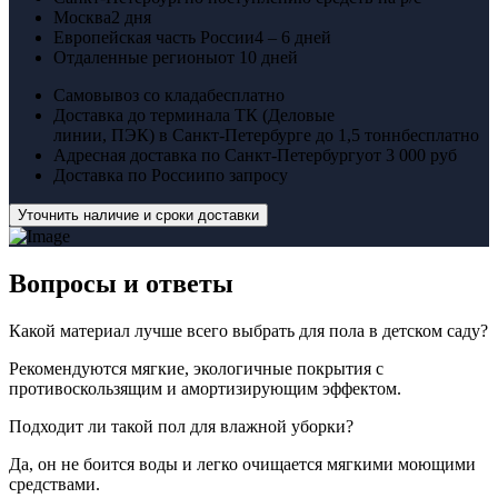
Москва
2 дня
Европейская часть России
4 – 6 дней
Отдаленные регионы
от 10 дней
Самовывоз со клада
бесплатно
Доставка до терминала ТК (Деловые
линии, ПЭК) в Санкт-Петербурге до 1,5 тонн
бесплатно
Адресная доставка по Санкт-Петербургу
от 3 000 руб
Доставка по России
по запросу
Уточнить наличие и сроки доставки
Вопросы
и ответы
Какой материал лучше всего выбрать для пола в детском саду?
Рекомендуются мягкие, экологичные покрытия с
противоскользящим и амортизирующим эффектом.
Подходит ли такой пол для влажной уборки?
Да, он не боится воды и легко очищается мягкими моющими
средствами.