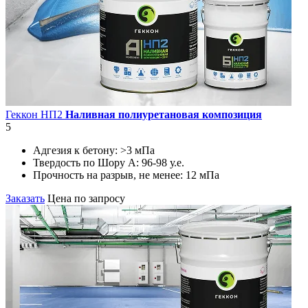
Геккон НП2
Наливная полиуретановая композиция
5
Адгезия к бетону:
>3 мПа
Твердость по Шору А:
96-98 у.е.
Прочность на разрыв, не менее:
12 мПа
Заказать
Цена по запросу