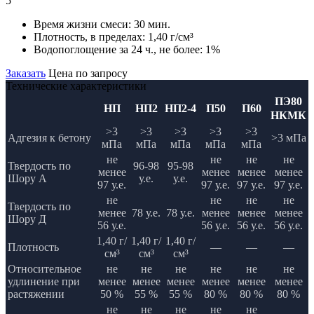
5
Время жизни смеси:
30 мин.
Плотность, в пределах:
1,40 г/см³
Водопоглощение за 24 ч., не более:
1%
Заказать
Цена по запросу
Технические характеристики
ПЭ80
НП
НП2
НП2-4
П50
П60
НКМК
>3
>3
>3
>3
>3
Адгезия к бетону
>3 мПа
мПа
мПа
мПа
мПа
мПа
не
не
не
не
Твердость по
96-98
95-98
менее
менее
менее
менее
Шору А
у.е.
у.е.
97 у.е.
97 у.е.
97 у.е.
97 у.е.
не
не
не
не
Твердость по
менее
78 у.е.
78 у.е.
менее
менее
менее
Шору Д
56 у.е.
56 у.е.
56 у.е.
56 у.е.
1,40 г/
1,40 г/
1,40 г/
Плотность
—
—
—
см³
см³
см³
Относительное
не
не
не
не
не
не
удлинение при
менее
менее
менее
менее
менее
менее
растяжении
50 %
55 %
55 %
80 %
80 %
80 %
не
не
не
не
не