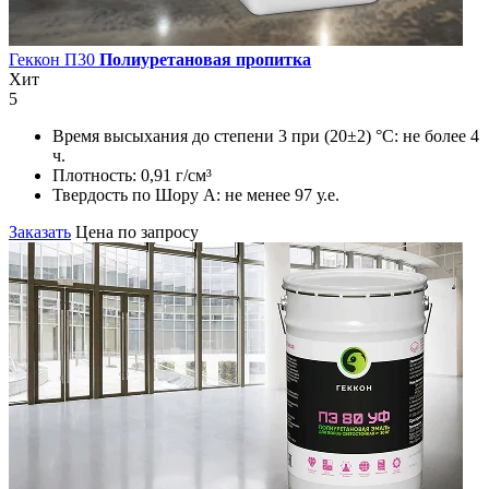
Геккон П30
Полиуретановая пропитка
Хит
5
Время высыхания до степени 3 при (20±2) °С:
не более 4
ч.
Плотность:
0,91 г/см³
Твердость по Шору А:
не менее 97 у.е.
Заказать
Цена по запросу