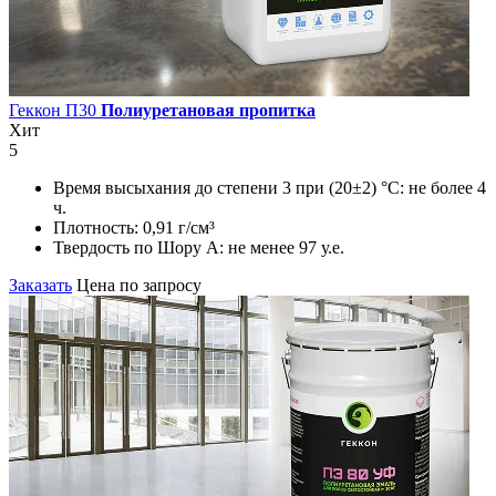
Геккон П30
Полиуретановая пропитка
Хит
5
Время высыхания до степени 3 при (20±2) °С:
не более 4
ч.
Плотность:
0,91 г/см³
Твердость по Шору А:
не менее 97 у.е.
Заказать
Цена по запросу