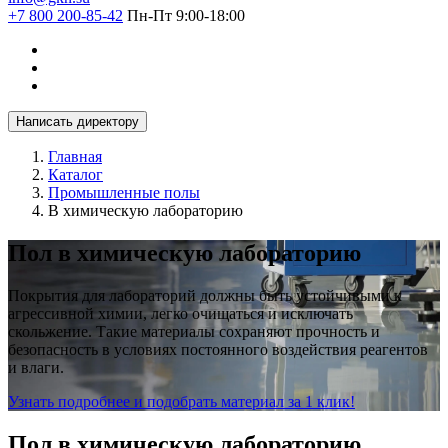
+7 800 200-85-42
Пн-Пт 9:00-18:00
Написать директору
Главная
Каталог
Промышленные полы
В химическую лабораторию
Пол в химическую лабораторию
Покрытия для лабораторий должны быть устойчивыми к
агрессивной химии, легко очищаться и исключать
скольжение. Такие материалы сохраняют прочность и
безопасность в условиях постоянного воздействия реагентов
и влаги.
Узнать подробнее и подобрать материал за 1 клик!
Пол в химическую лабораторию