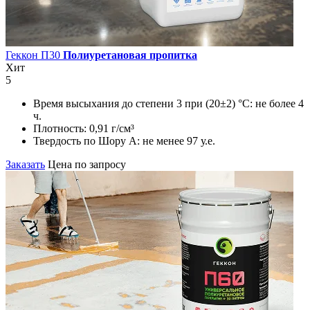
Геккон П30
Полиуретановая пропитка
Хит
5
Время высыхания до степени 3 при (20±2) °С:
не более 4
ч.
Плотность:
0,91 г/см³
Твердость по Шору А:
не менее 97 у.е.
Заказать
Цена по запросу