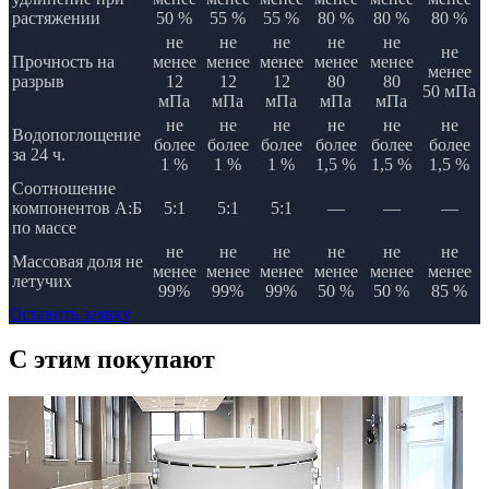
растяжении
50 %
55 %
55 %
80 %
80 %
80 %
не
не
не
не
не
не
Прочность на
менее
менее
менее
менее
менее
менее
разрыв
12
12
12
80
80
50 мПа
мПа
мПа
мПа
мПа
мПа
не
не
не
не
не
не
Водопоглощение
более
более
более
более
более
более
за 24 ч.
1 %
1 %
1 %
1,5 %
1,5 %
1,5 %
Соотношение
компонентов А:Б
5:1
5:1
5:1
—
—
—
по массе
не
не
не
не
не
не
Массовая доля не
менее
менее
менее
менее
менее
менее
летучих
99%
99%
99%
50 %
50 %
85 %
Оставить заявку
C этим
покупают