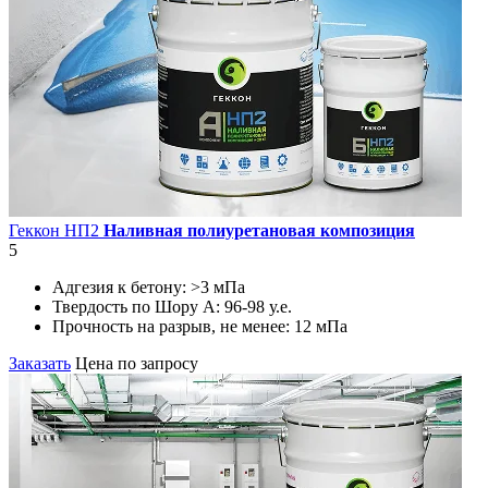
Геккон НП2
Наливная полиуретановая композиция
5
Адгезия к бетону:
>3 мПа
Твердость по Шору А:
96-98 у.е.
Прочность на разрыв, не менее:
12 мПа
Заказать
Цена по запросу