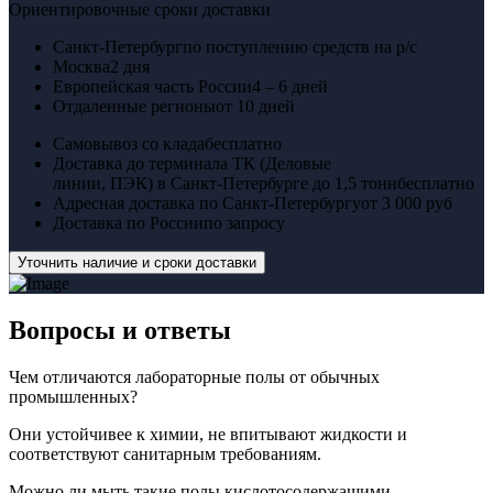
Ориентировочные сроки доставки
Санкт-Петербург
по поступлению средств на р/с
Москва
2 дня
Европейская часть России
4 – 6 дней
Отдаленные регионы
от 10 дней
Самовывоз со клада
бесплатно
Доставка до терминала ТК (Деловые
линии, ПЭК) в Санкт-Петербурге до 1,5 тонн
бесплатно
Адресная доставка по Санкт-Петербургу
от 3 000 руб
Доставка по России
по запросу
Уточнить наличие и сроки доставки
Вопросы
и ответы
Чем отличаются лабораторные полы от обычных
промышленных?
Они устойчивее к химии, не впитывают жидкости и
соответствуют санитарным требованиям.
Можно ли мыть такие полы кислотосодержащими