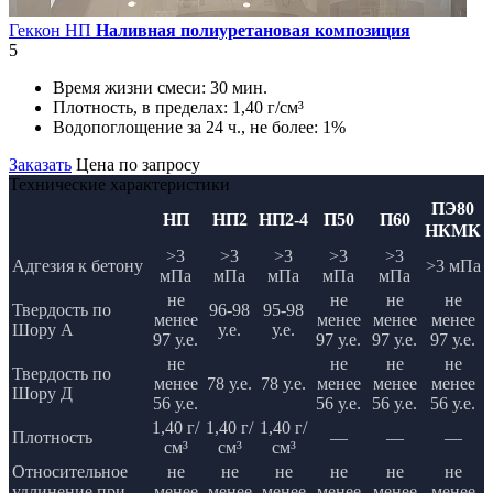
Геккон НП
Наливная полиуретановая композиция
5
Время жизни смеси:
30 мин.
Плотность, в пределах:
1,40 г/см³
Водопоглощение за 24 ч., не более:
1%
Заказать
Цена по запросу
Технические характеристики
ПЭ80
НП
НП2
НП2-4
П50
П60
НКМК
>3
>3
>3
>3
>3
Адгезия к бетону
>3 мПа
мПа
мПа
мПа
мПа
мПа
не
не
не
не
Твердость по
96-98
95-98
менее
менее
менее
менее
Шору А
у.е.
у.е.
97 у.е.
97 у.е.
97 у.е.
97 у.е.
не
не
не
не
Твердость по
менее
78 у.е.
78 у.е.
менее
менее
менее
Шору Д
56 у.е.
56 у.е.
56 у.е.
56 у.е.
1,40 г/
1,40 г/
1,40 г/
Плотность
—
—
—
см³
см³
см³
Относительное
не
не
не
не
не
не
удлинение при
менее
менее
менее
менее
менее
менее