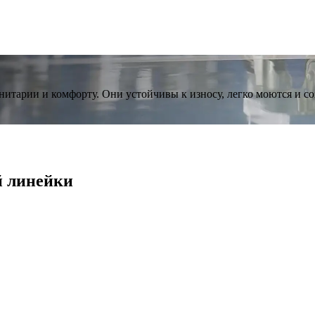
нитарии и комфорту. Они устойчивы к износу, легко моются и со
й линейки