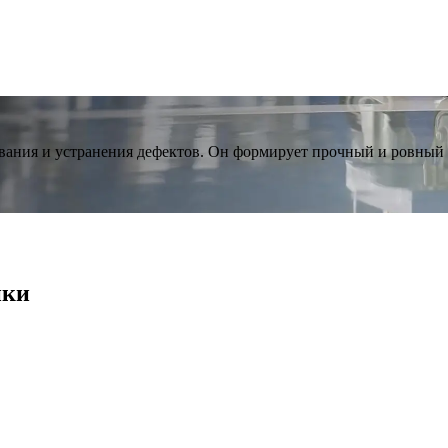
ования и устранения дефектов. Он формирует прочный и ровный
йки