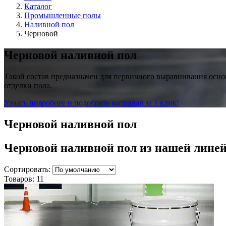
Каталог
Промышленные полы
Наливной пол
Черновой
Черновой наливной пол
Такой состав предназначен для первичного выравнивания осн
отделки пола.
Узнать подробнее и подобрать материал за 1 клик!
Черновой наливной пол
Черновой наливной пол
из нашей лине
Сортировать:
Товаров:
11