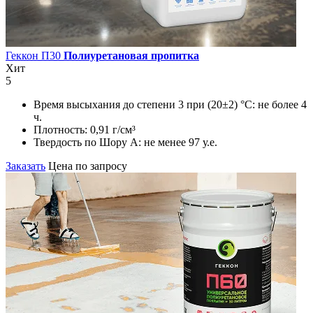
Геккон П30
Полиуретановая пропитка
Хит
5
Время высыхания до степени 3 при (20±2) °С:
не более 4
ч.
Плотность:
0,91 г/см³
Твердость по Шору А:
не менее 97 у.е.
Заказать
Цена по запросу