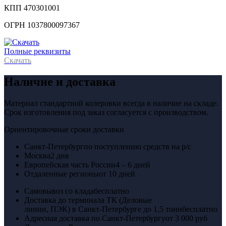
КПП 470301001
ОГРН 1037800097367
Полные реквизиты
Скачать
Наличие и доставка
Материал стандартной колеровки всегда в наличие на складе.
Срок изготовления под заказ согласуется с производством.
Ориентировочные сроки доставки
Санкт-Петербург
по поступлению средств на р/с
Москва
2 дня
Европейская часть России
4 – 6 дней
Отдаленные регионы
от 10 дней
Самовывоз со клада
бесплатно
Доставка до терминала ТК (Деловые
линии, ПЭК) в Санкт-Петербурге до 1,5 тонн
бесплатно
Адресная доставка по Санкт-Петербургу
от 3 000 руб