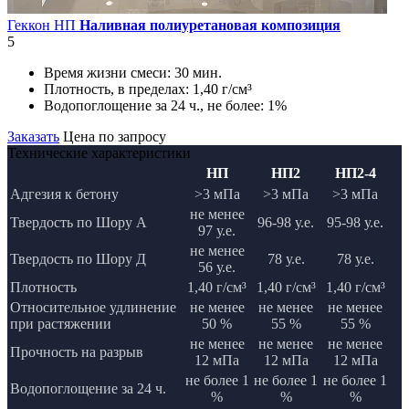
Геккон НП
Наливная полиуретановая композиция
5
Время жизни смеси:
30 мин.
Плотность, в пределах:
1,40 г/см³
Водопоглощение за 24 ч., не более:
1%
Заказать
Цена по запросу
Технические характеристики
НП
НП2
НП2-4
Адгезия к бетону
>3 мПа
>3 мПа
>3 мПа
не менее
Твердость по Шору А
96-98 у.е.
95-98 у.е.
97 у.е.
не менее
Твердость по Шору Д
78 у.е.
78 у.е.
56 у.е.
Плотность
1,40 г/см³
1,40 г/см³
1,40 г/см³
Относительное удлинение
не менее
не менее
не менее
при растяжении
50 %
55 %
55 %
не менее
не менее
не менее
Прочность на разрыв
12 мПа
12 мПа
12 мПа
не более 1
не более 1
не более 1
Водопоглощение за 24 ч.
%
%
%