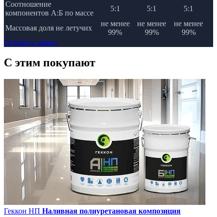
Соотношение
5:1
5:1
5:1
компонентов А:Б по массе
не менее
не менее
не менее
Массовая доля не летучих
99%
99%
99%
Оставить заявку
C этим
покупают
Геккон НП
Наливная полиуретановая композиция