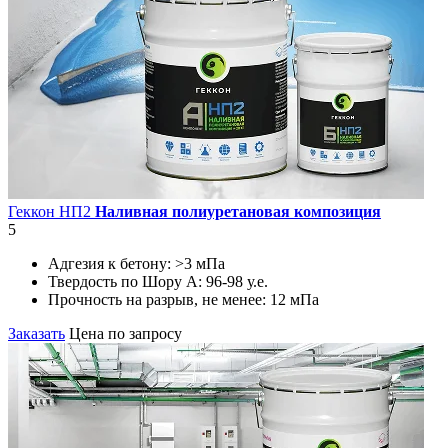
Геккон НП2
Наливная полиуретановая композиция
5
Адгезия к бетону:
>3 мПа
Твердость по Шору А:
96-98 у.е.
Прочность на разрыв, не менее:
12 мПа
Заказать
Цена по запросу