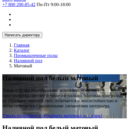
+7 800 200-85-42
Пн-Пт 9:00-18:00
Написать директору
Главная
Каталог
Промышленные полы
Наливной пол
Матовый
Наливной пол белый матовый
Такая отделка подчёркивает минимализм, делает
пространство светлее и чище визуально. Матовая поверхность
не отражает лишний свет, отличается износостойкостью и
легко сочетается с различными элементами интерьера.
Узнать подробнее и подобрать материал за 1 клик!
Наливной пол белый матовый