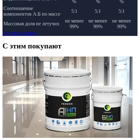
%
%
%
Соотношение
5:1
5:1
5:1
компонентов А:Б по массе
не менее
не менее
не менее
Массовая доля не летучих
99%
99%
99%
Оставить заявку
C этим
покупают