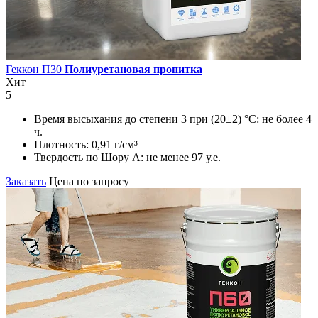
Геккон П30
Полиуретановая пропитка
Хит
5
Время высыхания до степени 3 при (20±2) °С:
не более 4
ч.
Плотность:
0,91 г/см³
Твердость по Шору А:
не менее 97 у.е.
Заказать
Цена по запросу