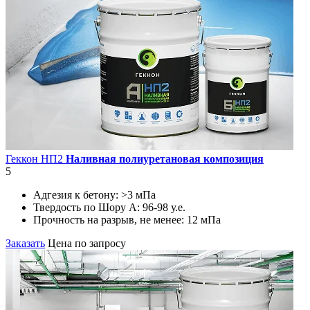
Геккон НП2
Наливная полиуретановая композиция
5
Адгезия к бетону:
>3 мПа
Твердость по Шору А:
96-98 у.е.
Прочность на разрыв, не менее:
12 мПа
Заказать
Цена по запросу