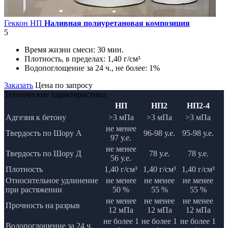
Геккон НП
Наливная полиуретановая композиция
5
Время жизни смеси:
30 мин.
Плотность, в пределах:
1,40 г/см³
Водопоглощение за 24 ч., не более:
1%
Заказать
Цена по запросу
Технические характеристики
НП
НП2
НП2-4
Адгезия к бетону
>3 мПа
>3 мПа
>3 мПа
не менее
Твердость по Шору А
96-98 у.е.
95-98 у.е.
97 у.е.
не менее
Твердость по Шору Д
78 у.е.
78 у.е.
56 у.е.
Плотность
1,40 г/см³
1,40 г/см³
1,40 г/см³
Относительное удлинение
не менее
не менее
не менее
при растяжении
50 %
55 %
55 %
не менее
не менее
не менее
Прочность на разрыв
12 мПа
12 мПа
12 мПа
не более 1
не более 1
не более 1
Водопоглощение за 24 ч.