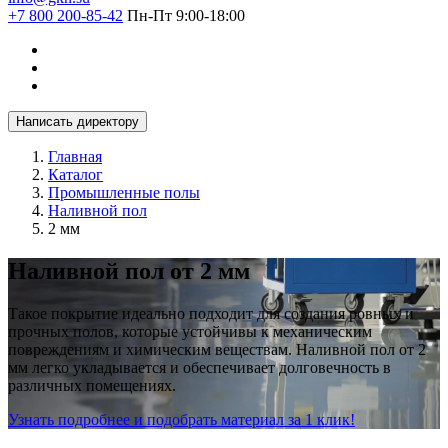
+7 800 200-85-42
Пн-Пт 9:00-18:00
Написать директору
Главная
Каталог
Промышленные полы
Наливной пол
2 мм
Наливной пол от 2 мм
Такое покрытие идеально подходит для создания ровных и
прочных полов, которые устойчивы к механическим
повреждениям и химическим веществам. Наливной пол от 2
мм легко укладывается и обеспечивает долговечность в
различных помещениях.
Узнать подробнее и подобрать материал за 1 клик!