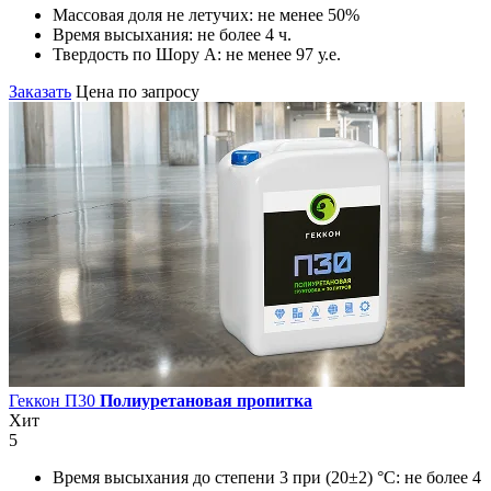
Массовая доля не летучих:
не менее 50%
Время высыхания:
не более 4 ч.
Твердость по Шору А:
не менее 97 у.е.
Заказать
Цена по запросу
Геккон П30
Полиуретановая пропитка
Хит
5
Время высыхания до степени 3 при (20±2) °С:
не более 4