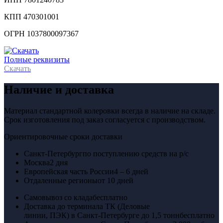
КПП 470301001
ОГРН 1037800097367
Полные реквизиты
Скачать
Наличие и доставка
Материал стандартной колеровки всегда в наличие на складе.
Срок изготовления под заказ согласуется с производством.
Ориентировочные сроки доставки
Санкт-Петербург
по поступлению средств на р/с
Москва
2 дня
Европейская часть России
4 – 6 дней
Отдаленные регионы
от 10 дней
Самовывоз со клада
бесплатно
Доставка до терминала ТК (Деловые
линии, ПЭК) в Санкт-Петербурге до 1,5 тонн
бесплатно